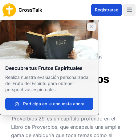
CrossTalk
Registrarse
Open 
Cerrar banner
Inicio
Archivo de Preguntas
Antiguo Testamento
Sabiduría y Poesía
¿Cómo se puede resumir Proverbios 29?
¿Cómo se puede
Descubre tus Frutos Espirituales
resumir Proverbios
Realiza nuestra evaluación personalizada
del Fruto del Espíritu para obtener
29?
perspectivas espirituales.
Participa en la encuesta ahora
0
0
441
Proverbios 29
es un capítulo profundo en el
Libro de Proverbios, que encapsula una amplia
gama de sabiduría que toca temas como el