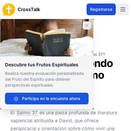
CrossTalk
Registrarse
Open 
Cerrar banner
Inicio
Archivo de Preguntas
Antiguo Testamento
Sabiduría y Poesía
¿Cuál es el trasfondo histórico del Salmo 37?
¿Cuál es el trasfondo
Descubre tus Frutos Espirituales
histórico del Salmo
Realiza nuestra evaluación personalizada
del Fruto del Espíritu para obtener
37?
perspectivas espirituales.
Participa en la encuesta ahora
0
0
391
El
Salmo 37
es una pieza profunda de literatura
sapiencial atribuida a David, que ofrece
perspicacia y orientación sobre cómo vivir una