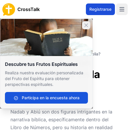
CrossTalk
Registrarse
Open 
Cerrar banner
Inicio
Archivo de Preguntas
Antiguo Testamento
El Pentateuco (o Torá)
¿Quiénes fueron Nadab y Abiú en la Biblia?
¿Quiénes fueron
Descubre tus Frutos Espirituales
Nadab y Abiú en la
Realiza nuestra evaluación personalizada
del Fruto del Espíritu para obtener
Biblia?
perspectivas espirituales.
Participa en la encuesta ahora
0
0
108
Nadab y Abiú son dos figuras intrigantes en la
narrativa bíblica, específicamente dentro del
Libro de Números, pero su historia en realidad