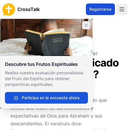
CrossTalk
Registrarse
Open 
Cerrar banner
Inicio
Archivo de Preguntas
Antiguo Testamento
El Pentateuco (o Torá)
¿Cuál es el significado de Génesis 18:19?
¿Cuál es el significado
Descubre tus Frutos Espirituales
de Génesis 18:19?
Realiza nuestra evaluación personalizada
del Fruto del Espíritu para obtener
perspectivas espirituales.
1
0
689
Participa en la encuesta ahora
Génesis 18:19
es un versículo profundo que
ofrece una visión de las intenciones y
expectativas de Dios para Abraham y sus
descendientes. El versículo dice: