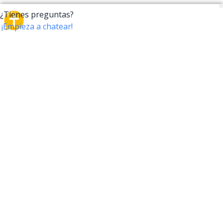
CrossTalk
CrossTalk ofrece una nueva forma de interactuar con
la Biblia, conectando a usuarios de más de 190 países
con un vasto archivo de preguntas bíblicas. Únete a
nuestra comunidad global y explora tu fe a través de
la tecnología.