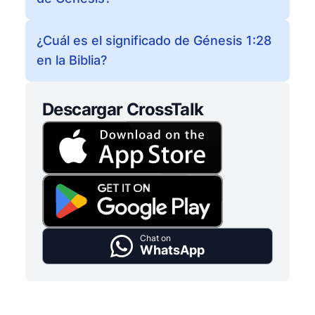
¿Cuál es el significado de Génesis 1:28
en la Biblia?
Descargar CrossTalk
Chat on
WhatsApp