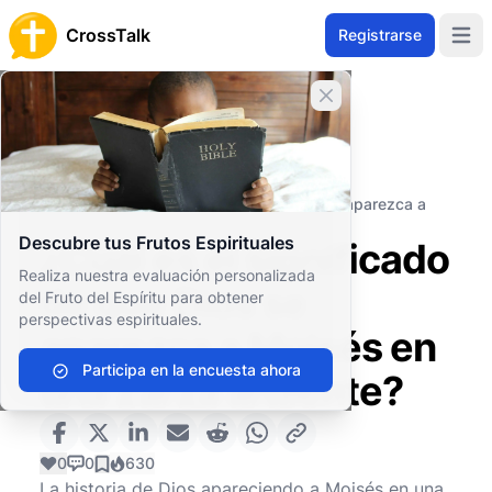
CrossTalk
Registrarse
Open 
Cerrar banner
Inicio
Archivo de Preguntas
Antiguo Testamento
El Pentateuco (o Torá)
¿Cuál es el significado de que Dios se aparezca a
Moisés en una zarza ardiente?
Descubre tus Frutos Espirituales
¿Cuál es el significado
Realiza nuestra evaluación personalizada
de que Dios se
del Fruto del Espíritu para obtener
perspectivas espirituales.
aparezca a Moisés en
Participa en la encuesta ahora
una zarza ardiente?
0
0
630
La historia de Dios apareciendo a Moisés en una