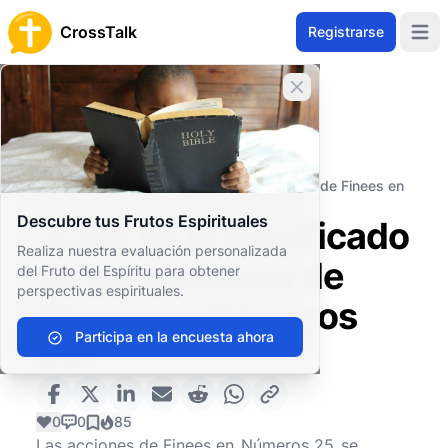
CrossTalk
Registrarse
Open 
Cerrar banner
Inicio
Archivo de Preguntas
Antiguo Testamento
El Pentateuco (o Torá)
¿Cuál es el significado de las acciones de Finees en
Números 25?
Descubre tus Frutos Espirituales
¿Cuál es el significado
Realiza nuestra evaluación personalizada
de las acciones de
del Fruto del Espíritu para obtener
perspectivas espirituales.
Finees en Números
Participa en la encuesta ahora
25?
0
0
85
Las acciones de Finees en
Números 25
se