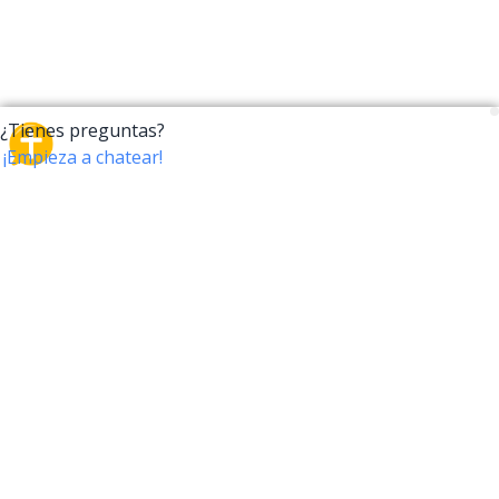
CrossTalk
CrossTalk ofrece una nueva forma de interactuar con
la Biblia, conectando a usuarios de más de 190 países
con un vasto archivo de preguntas bíblicas. Únete a
nuestra comunidad global y explora tu fe a través de