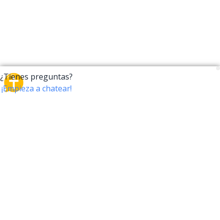
CrossTalk
CrossTalk ofrece una nueva forma de interactuar con
la Biblia, conectando a usuarios de más de 190 países