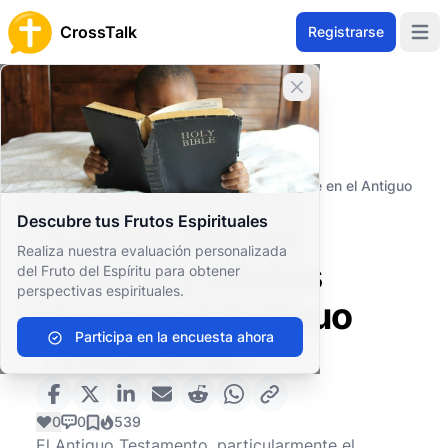
CrossTalk
Registrarse
Open 
Cerrar banner
Inicio
Archivo de Preguntas
Antiguo Testamento
El Pentateuco (o Torá)
¿Cuáles son los eventos y relatos clave en el Antiguo
Testamento?
Descubre tus Frutos Espirituales
¿Cuáles son los
Realiza nuestra evaluación personalizada
eventos y relatos
del Fruto del Espíritu para obtener
perspectivas espirituales.
clave en el Antiguo
Participa en la encuesta ahora
Testamento?
0
0
539
El Antiguo Testamento, particularmente el