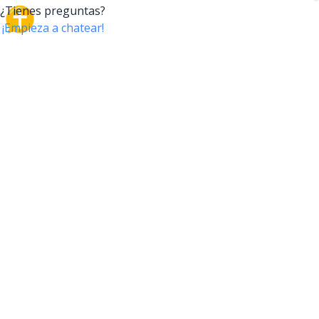
CrossTalk
CrossTalk ofrece una nueva forma de interactuar con
la Biblia, conectando a usuarios de más de 190 países
con un vasto archivo de preguntas bíblicas. Únete a
nuestra comunidad global y explora tu fe a través de
la tecnología.