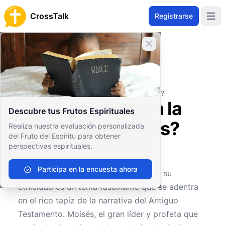
CrossTalk
Registrarse
Open 
Cerrar banner
Inicio
Archivo de Preguntas
Antiguo Testamento
El Pentateuco (o Torá)
¿De qué etnia era la esposa de Moisés?
¿De qué etnia era la
Descubre tus Frutos Espirituales
esposa de Moisés?
Realiza nuestra evaluación personalizada
del Fruto del Espíritu para obtener
perspectivas espirituales.
0
0
352
Participa en la encuesta ahora
La cuestión de la esposa de Moisés y su
etnicidad es un tema fascinante que se adentra
en el rico tapiz de la narrativa del Antiguo
Testamento. Moisés, el gran líder y profeta que