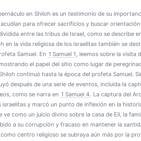
bernáculo en Shiloh es un testimonio de su importancia
 acudían para ofrecer sacrificios y buscar orientación
dividida entre las tribus de Israel, como se describe en
h en la vida religiosa de los israelitas también se dest
profeta Samuel. En
1 Samuel 1
, leemos sobre la visita 
emostrando el papel del sitio como lugar de peregrina
Shiloh continuó hasta la época del profeta Samuel. S
yó después de una serie de eventos, incluida la captu
isteos, como se narra en
1 Samuel 4
. La captura del Ar
israelitas y marcó un punto de inflexión en la histori
ve como un juicio divino sobre la casa de Elí, la fami
ebido a su corrupción y fracaso en mantener la santid
h como centro religioso se subraya aún más por la pro