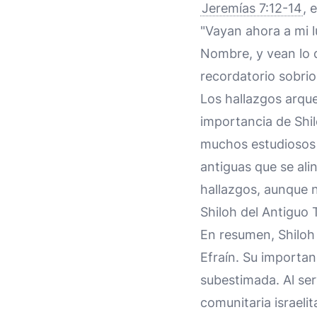
Jeremías 7:12-14
, 
"Vayan ahora a mi 
Nombre, y vean lo q
recordatorio sobri
Los hallazgos arque
importancia de Shil
muchos estudiosos i
antiguas que se ali
hallazgos, aunque no
Shiloh del Antiguo
En resumen, Shiloh 
Efraín. Su importan
subestimada. Al serv
comunitaria israeli