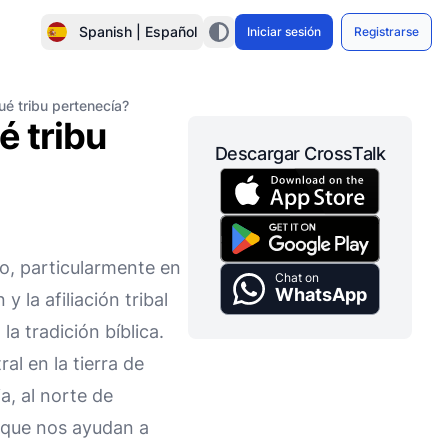
Spanish | Español
Iniciar sesión
Registrarse
é tribu pertenecía?
é tribu
Descargar CrossTalk
to, particularmente en
Chat on
WhatsApp
 la afiliación tribal
la tradición bíblica.
al en la tierra de
a, al norte de
s que nos ayudan a