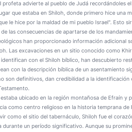
el profeta advierte al pueblo de Judá recordándoles el
lugar que estaba en Shiloh, donde primero hice una 
ue le hice por la maldad de mi pueblo Israel". Esto s
o de las consecuencias de apartarse de los mandamie
ológicos han proporcionado información adicional so
oh. Las excavaciones en un sitio conocido como Khir
dentifican con el Shiloh bíblico, han descubierto res
nean con la descripción bíblica de un asentamiento sig
 son definitivos, dan credibilidad a la identificación 
 Testamento.
estaba ubicado en la región montañosa de Efraín y pe
cia como centro religioso en la historia temprana de 
ir como el sitio del tabernáculo, Shiloh fue el corazón
ta durante un período significativo. Aunque su promin