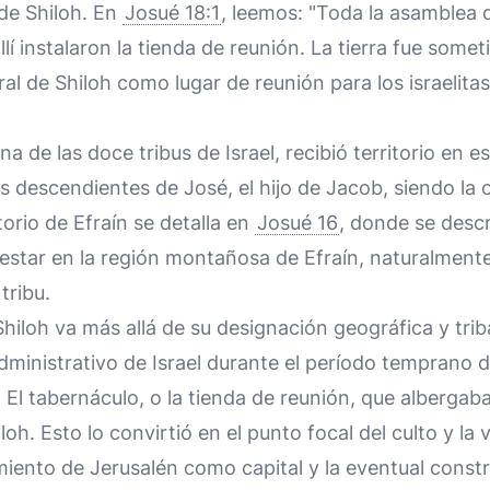
 de Shiloh. En
Josué 18:1
, leemos: "Toda la asamblea de
llí instalaron la tienda de reunión. La tierra fue somet
tral de Shiloh como lugar de reunión para los israelit
una de las doce tribus de Israel, recibió territorio en e
us descendientes de José, el hijo de Jacob, siendo la
torio de Efraín se detalla en
Josué 16
, donde se descr
l estar en la región montañosa de Efraín, naturalmente
tribu.
hiloh va más allá de su designación geográfica y triba
administrativo de Israel durante el período temprano 
 El tabernáculo, o la tienda de reunión, que albergaba
oh. Esto lo convirtió en el punto focal del culto y la vi
miento de Jerusalén como capital y la eventual const