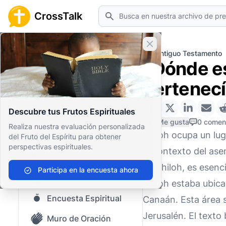
Buscar
CrossTalk
Cerrar banner
Inicio
Archivo de Preguntas
Antiguo Testamento
¿Dónde es
Inicio
pertenec
Archivo de Preguntas
Descubre tus Frutos Espirituales
Nuestro blog
0 Me gusta
0 comen
Realiza nuestra evaluación personalizada
Shiloh ocupa un lug
del Fruto del Espíritu para obtener
Contenido guardado
perspectivas espirituales.
el contexto del asen
Preguntas Populares
de Shiloh, es esenci
Participa en la encuesta ahora
Biblia Sagrada
Shiloh estaba ubica
Encuesta Espiritual
Canaán. Esta área s
Jerusalén. El text
Muro de Oración