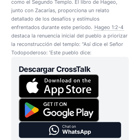
como el Segundo Templo. El libro de Hageo,
junto con Zacarías, proporciona un relato
detallado de los desafíos y estímulos
enfrentados durante este período.
Hageo 1:2-4
destaca la renuencia inicial del pueblo a priorizar
la reconstrucción del templo: "Así dice el Señor
Todopoderoso: 'Este pueblo dice:
Descargar CrossTalk
Chat on
WhatsApp