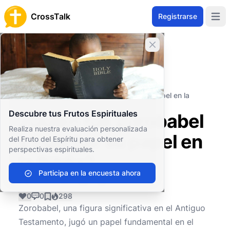
CrossTalk
Registrarse
Open 
Cerrar banner
Inicio
Archivo de Preguntas
Antiguo Testamento
Libros históricos
¿Quién fue Zorobabel y cuál fue su papel en la
Biblia?
Descubre tus Frutos Espirituales
¿Quién fue Zorobabel
Realiza nuestra evaluación personalizada
y cuál fue su papel en
del Fruto del Espíritu para obtener
perspectivas espirituales.
la Biblia?
Participa en la encuesta ahora
0
0
298
Zorobabel, una figura significativa en el Antiguo
Testamento, jugó un papel fundamental en el