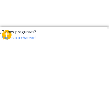
CrossTalk
CrossTalk ofrece una nueva forma de interactuar con
la Biblia, conectando a usuarios de más de 190 países
con un vasto archivo de preguntas bíblicas. Únete a