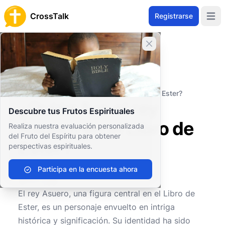
CrossTalk
Registrarse
Open 
Cerrar banner
Inicio
Archivo de Preguntas
Antiguo Testamento
Libros históricos
¿Quién fue el rey Asuero en el Libro de Ester?
¿Quién fue el rey
Descubre tus Frutos Espirituales
Asuero en el Libro de
Realiza nuestra evaluación personalizada
del Fruto del Espíritu para obtener
Ester?
perspectivas espirituales.
Participa en la encuesta ahora
0
0
139
El rey Asuero, una figura central en el Libro de
Ester, es un personaje envuelto en intriga
histórica y significación. Su identidad ha sido