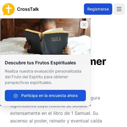
CrossTalk
Registrarse
Open 
Cerrar banner
Inicio
Archivo de Preguntas
Antiguo Testamento
Libros históricos
¿Quién fue el primer rey de Israel?
¿Quién fue el primer
Descubre tus Frutos Espirituales
rey de Israel?
Realiza nuestra evaluación personalizada
del Fruto del Espíritu para obtener
perspectivas espirituales.
0
0
238
Participa en la encuesta ahora
El primer rey de Israel fue Saúl, una figura
significativa cuya historia se detalla
extensamente en el libro de 1 Samuel. Su
ascenso al poder, reinado y eventual caída