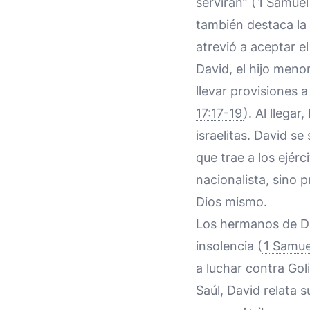
servirán” (
1 Samuel
también destaca la
atrevió a aceptar e
David, el hijo meno
llevar provisiones 
17:17-19
). Al llega
israelitas. David s
que trae a los ejérc
nacionalista, sino 
Dios mismo.
Los hermanos de Dav
insolencia (
1 Samue
a luchar contra Gol
Saúl, David relata