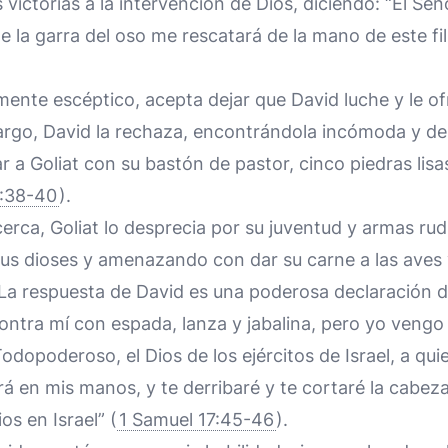
s victorias a la intervención de Dios, diciendo: “El S
de la garra del oso me rescatará de la mano de este fil
lmente escéptico, acepta dejar que David luche y le o
rgo, David la rechaza, encontrándola incómoda y de
ar a Goliat con su bastón de pastor, cinco piedras lisa
7:38-40
).
rca, Goliat lo desprecia por su juventud y armas rud
us dioses y amenazando con dar su carne a las aves y
 La respuesta de David es una poderosa declaración d
contra mí con espada, lanza y jabalina, pero yo vengo 
dopoderoso, el Dios de los ejércitos de Israel, a qu
rá en mis manos, y te derribaré y te cortaré la cabez
os en Israel” (
1 Samuel 17:45-46
).