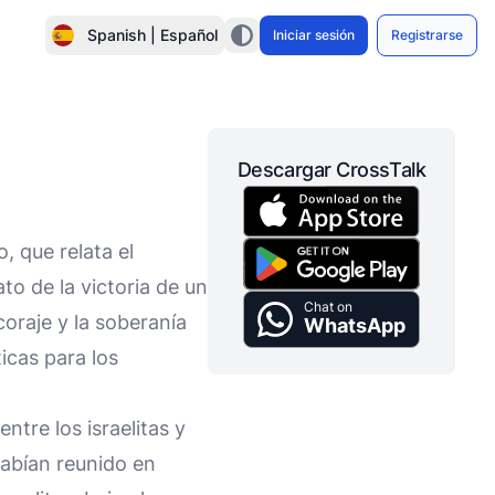
Spanish | Español
Iniciar sesión
Registrarse
Descargar CrossTalk
, que relata el
to de la victoria de un
Chat on
coraje y la soberanía
WhatsApp
ticas para los
ntre los israelitas y
 habían reunido en