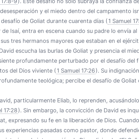
 17:8-9
). Este desafío no solo subraya la confianza de 
 desesperación y el miedo dentro del campamento isra
l desafío de Goliat durante cuarenta días (
1 Samuel 17
r de Isaí, entra en escena cuando su padre lo envía a
a sus tres hermanos mayores que estaban en el ejércit
r, David escucha las burlas de Goliat y presencia el mi
e siente profundamente perturbado por el desafío del f
itos del Dios viviente (
1 Samuel 17:26
). Su indignaci
profundamente teológica; percibe el desafío de Golia
id, particularmente Eliab, lo reprenden, acusándolo
l 17:28
). Sin embargo, la convicción de David es inq
iat, expresando su fe en la liberación de Dios. Cuando
 sus experiencias pasadas como pastor, donde defendi