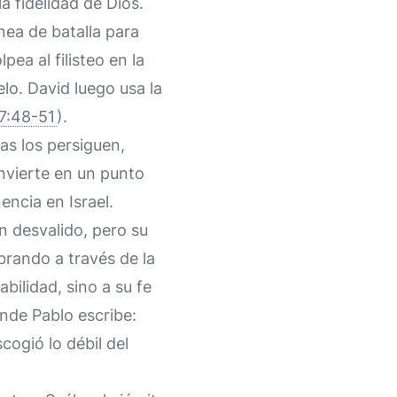
a fidelidad de Dios.
nea de batalla para
ea al filisteo en la
elo. David luego usa la
7:48-51
).
tas los persiguen,
onvierte en un punto
encia en Israel.
n desvalido, pero su
brando a través de la
bilidad, sino a su fe
nde Pablo escribe:
cogió lo débil del