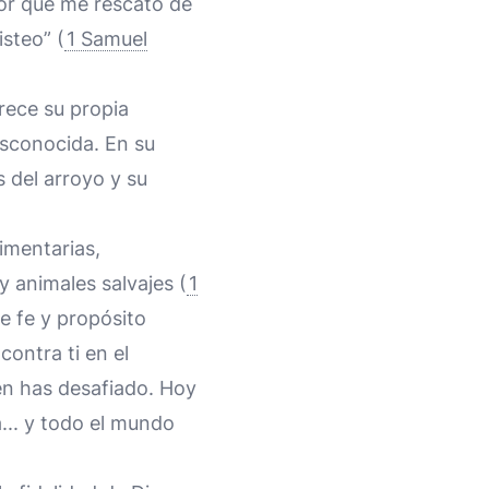
eñor que me rescató de
isteo” (
1 Samuel
frece su propia
sconocida. En su
s del arroyo y su
imentarias,
 animales salvajes (
1
e fe y propósito
contra ti en el
ien has desafiado. Hoy
a... y todo el mundo