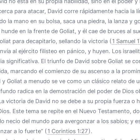
d no está en su propia habilidad, sino en el poder y l
erca para atacar, David corre rápidamente hacia la lí
o la mano en su bolsa, saca una piedra, la lanza y golp
 hunde en la frente de Goliat, y él cae de bruces al su
iat para decapitarlo, sellando la victoria (
1 Samuel 1
nvía al ejército filisteo en pánico, y huyen. Los israeli
ia significativa. El triunfo de David sobre Goliat se c
vida, marcando el comienzo de su ascenso a la promin
d y Goliat a menudo se ve como un clásico relato de u
fundo radica en la demostración del poder de Dios o
a victoria de David no se debe a su propia fuerza o ha
Dios. Este tema se repite en el Nuevo Testamento, do
lo necio del mundo para avergonzar a los sabios; y es
zar a lo fuerte” (
1 Corintios 1:27
).