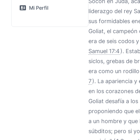
Socoh en Judá, ac
Mi Perfil
liderazgo del rey S
sus formidables en
Goliat, el campeón d
era de seis codos 
Samuel 17:4
). Esta
siclos, grebas de b
era como un rodillo
7
). La apariencia 
en los corazones d
Goliat desafía a lo
proponiendo que el 
a un hombre y que 
súbditos; pero si y