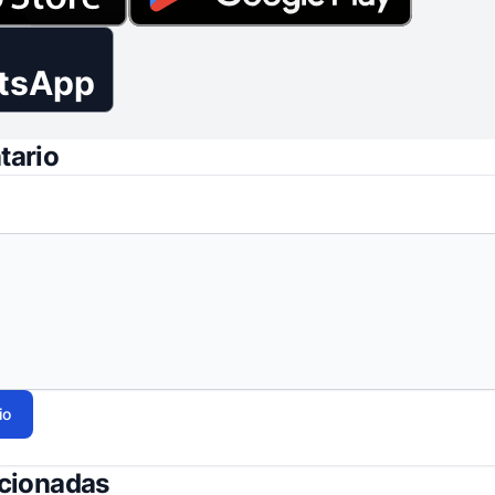
tsApp
tario
io
acionadas