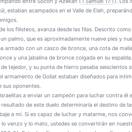
ampando entre Socoh y Azekah (
1 Samuel 17:1
). Los i
aúl, estaban acampados en el Valle de Elah, preparán
emigos.
e los filisteos, avanza desde las filas. Descrito como
y un palmo, que es aproximadamente nueve pies y nue
ba armado con un casco de bronce, una cota de malla
ronce y una jabalina de bronce colgada en su espalda.
 de tejedor, y su punta de hierro pesaba seiscientos si
y el armamento de Goliat estaban diseñados para inti
e sus oponentes.
s israelitas a enviar un campeón para luchar contra él
resultado de este duelo determinaría el destino de las
baje a mí. Si es capaz de luchar y matarme, nos conv
o lo venzo y lo mato, ustedes se convertirán en nuest