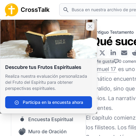
Buscar
CrossTalk
Cerrar banner
Inicio
Archivo de Preguntas
Antiguo Testamento
¿Qué suce
Inicio
Archivo de Preguntas
0 Me gusta
0 comen
Descubre tus Frutos Espirituales
1 Samuel 17
es uno 
Nuestro blog
Realiza nuestra evaluación personalizada
dramático encuentro
del Fruto del Espíritu para obtener
Contenido guardado
desvalido, sino que
perspectivas espirituales.
Preguntas Populares
de Dios. La narrativ
Participa en la encuesta ahora
Biblia Sagrada
creyentes.
El capítulo comienz
Encuesta Espiritual
los filisteos. Los f
Muro de Oración