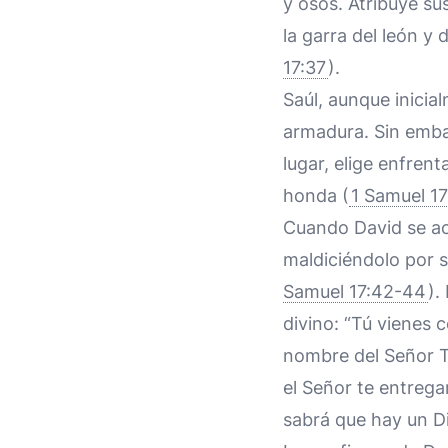
y osos. Atribuye su
la garra del león y 
17:37
).
Saúl, aunque inicia
armadura. Sin emba
lugar, elige enfrent
honda (
1 Samuel 1
Cuando David se ace
maldiciéndolo por s
Samuel 17:42-44
).
divino: “Tú vienes 
nombre del Señor To
el Señor te entrega
sabrá que hay un Di