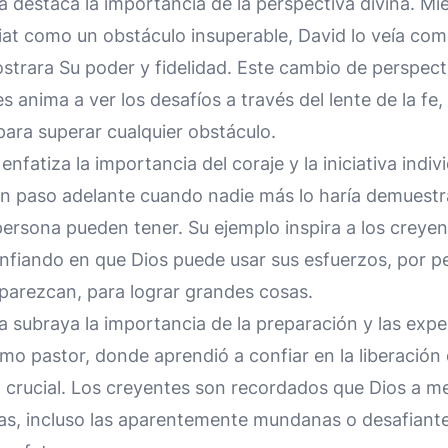
a destaca la importancia de la perspectiva divina. Mien
oliat como un obstáculo insuperable, David lo veía c
trara Su poder y fidelidad. Este cambio de perspecti
s anima a ver los desafíos a través del lente de la fe
ara superar cualquier obstáculo.
enfatiza la importancia del coraje y la iniciativa indiv
un paso adelante cuando nadie más lo haría demuestra
persona pueden tener. Su ejemplo inspira a los creye
confiando en que Dios puede usar sus esfuerzos, por 
 parezcan, para lograr grandes cosas.
a subraya la importancia de la preparación y las expe
o pastor, donde aprendió a confiar en la liberación 
crucial. Los creyentes son recordados que Dios a m
as, incluso las aparentemente mundanas o desafiante