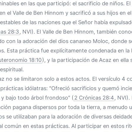
ables en las que participó: el sacrificio de niños. El 
en el Valle de Ben Hinnom y sacrificó a sus hijos en e
testables de las naciones que el Señor había expulsad
cas 28:3
, NVI). El Valle de Ben Hinnom, también co
ado con la adoración del dios cananeo Moloc, donde 
os. Esta práctica fue explícitamente condenada en la
uteronomio 18:10
), y la participación de Acaz en ella
spiritual.
 no se limitaron solo a estos actos. El versículo 4 c
prácticas idólatras: "Ofreció sacrificios y quemó inci
s y bajo todo árbol frondoso" (
2 Crónicas 28:4
, NVI).
ación pagana dispersos por toda la tierra, a menudo 
ios se utilizaban para la adoración de diversas deidad
ual común en estas prácticas. Al participar en estos r