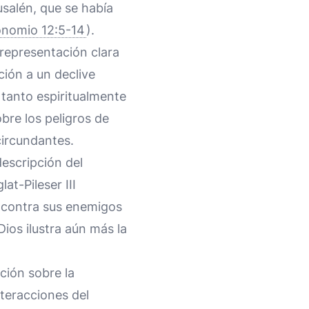
usalén, que se había
onomio 12:5-14
).
representación clara
ción a un declive
 tanto espiritualmente
bre los peligros de
circundantes.
descripción del
at-Pileser III
o contra sus enemigos
ios ilustra aún más la
ción sobre la
nteracciones del