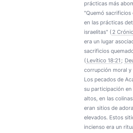
prácticas más abomin
"Quemó sacrificios 
en las prácticas de
israelitas" (
2 Cróni
era un lugar asoci
sacrificios quemad
(
Levítico 18:21
;
De
corrupción moral y e
Los pecados de Acaz
su participación en 
altos, en las colina
eran sitios de ador
elevados. Estos sit
incienso era un rit