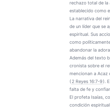
rechazo total de la
establecido como el
La narrativa del re
de un líder que se 
espiritual. Sus acc
como políticamente.
abandonar la adorac
Además del texto bí
cronista sobre el re
mencionan a Acaz c
(
2 Reyes 16:7-9
). 
falta de fe y confi
El profeta Isaías,
condición espiritua