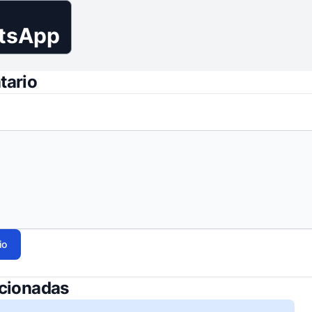
tsApp
tario
io
acionadas