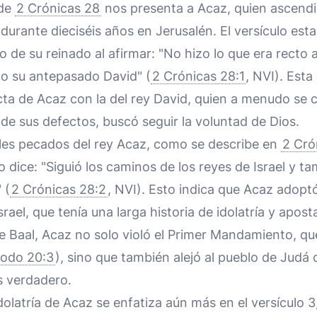
 de
2 Crónicas 28
nos presenta a Acaz, quien ascendió
 durante dieciséis años en Jerusalén. El versículo es
to de su reinado al afirmar: "No hizo lo que era recto a
o su antepasado David" (
2 Crónicas 28:1
, NVI). Esta
cta de Acaz con la del rey David, quien a menudo se
 de sus defectos, buscó seguir la voluntad de Dios.
ales pecados del rey Acaz, como se describe en
2 Cró
ulo dice: "Siguió los caminos de los reyes de Israel y t
 (
2 Crónicas 28:2
, NVI). Esto indica que Acaz adoptó
srael, que tenía una larga historia de idolatría y apost
e Baal, Acaz no solo violó el Primer Mandamiento, qu
odo 20:3
), sino que también alejó al pueblo de Judá 
s verdadero.
dolatría de Acaz se enfatiza aún más en el versículo 3,