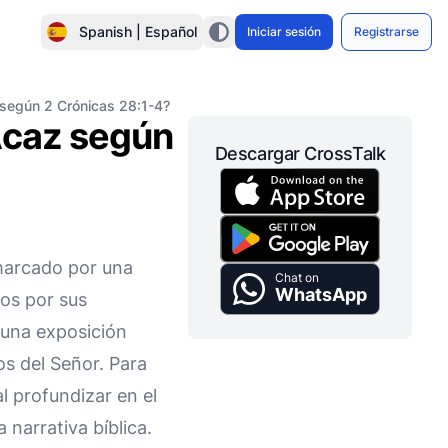
Spanish | Español
Iniciar sesión
Registrarse
 según 2 Crónicas 28:1-4?
Acaz según
Descargar CrossTalk
 marcado por una
Chat on
WhatsApp
dos por sus
una exposición
os del Señor. Para
l profundizar en el
 narrativa bíblica.