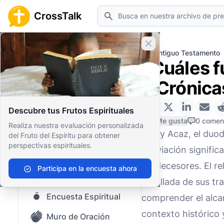
Buscar
CrossTalk
Cerrar banner
Inicio
Archivo de Preguntas
Antiguo Testamento
¿Cuáles f
Inicio
2 Crónica
Archivo de Preguntas
Descubre tus Frutos Espirituales
Nuestro blog
0 Me gusta
0 comen
Realiza nuestra evaluación personalizada
El rey Acaz, el duo
del Fruto del Espíritu para obtener
Contenido guardado
perspectivas espirituales.
desviación signific
Preguntas Populares
predecesores. El re
Participa en la encuesta ahora
Biblia Sagrada
detallada de sus tr
Encuesta Espiritual
comprender el alcan
contexto histórico y
Muro de Oración