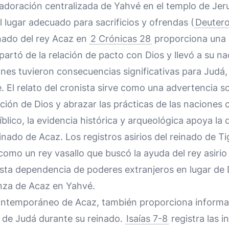
 adoración centralizada de Yahvé en el templo de Jer
 lugar adecuado para sacrificios y ofrendas (
Deuter
inado del rey Acaz en
2 Crónicas 28
proporciona una 
apartó de la relación de pacto con Dios y llevó a su na
iones tuvieron consecuencias significativas para Judá,
 El relato del cronista sirve como una advertencia so
ión de Dios y abrazar las prácticas de las naciones 
blico, la evidencia histórica y arqueológica apoya la 
inado de Acaz. Los registros asirios del reinado de Tigl
omo un rey vasallo que buscó la ayuda del rey asiri
Esta dependencia de poderes extranjeros en lugar de D
anza de Acaz en Yahvé.
 contemporáneo de Acaz, también proporciona informa
l de Judá durante su reinado.
Isaías 7-8
registra las i