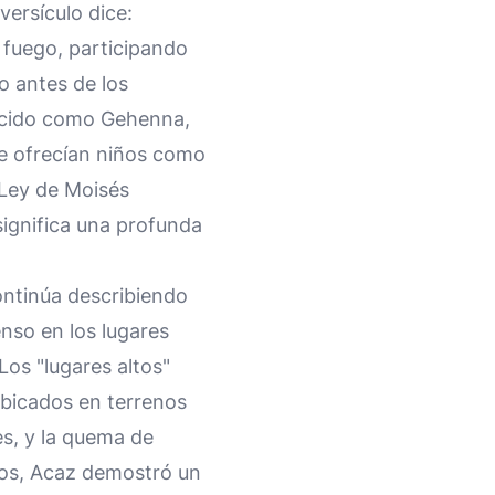
versículo dice:
l fuego, participando
o antes de los
nocido como Gehenna,
se ofrecían niños como
 Ley de Moisés
 significa una profunda
ontinúa describiendo
enso en los lugares
 Los "lugares altos"
ubicados en terrenos
es, y la quema de
itos, Acaz demostró un