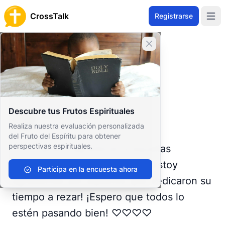
CrossTalk
Registrarse
Open 
Home
Cerrar banner
Prayer Wall
Gratitude by Louise
Volver al Muro de Oración
Gratitud
Descubre tus Frutos Espirituales
Louise Dolbee
Realiza nuestra evaluación personalizada
France
del Fruto del Espíritu para obtener
perspectivas espirituales.
¡Solo quiero agradecer a aquellas
personas que oraron por mí! ¡Estoy
Participa en la encuesta ahora
agradecido por aquellos que dedicaron su
tiempo a rezar! ¡Espero que todos lo
estén pasando bien! ♡♡♡♡