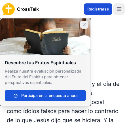
CrossTalk
Registrarse
Open 
Home
Cerrar banner
Prayer Wall
Prayer Request by Summer
Volver al Muro de Oración
Oración
Descubre tus Frutos Espirituales
Summer Rose
Realiza nuestra evaluación personalizada
United States
del Fruto del Espíritu para obtener
perspectivas espirituales.
La única diferencia entre ahora y el día de
Daniel es que el enemigo utiliza
Participa en la encuesta ahora
movimientos falsos de justicia social
como ídolos falsos para hacer lo contrario
de lo que Jesús dijo que se hiciera. Y la