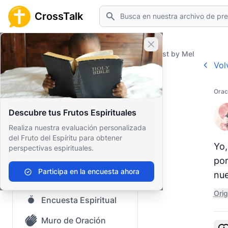
Buscar
CrossTalk
Cerrar banner
Home
Prayer Wall
Prayer Request by Mel
Vol
Inicio
Orac
Archivo de Preguntas
Descubre tus Frutos Espirituales
Nuestro blog
Realiza nuestra evaluación personalizada
del Fruto del Espíritu para obtener
Contenido guardado
Yo,
perspectivas espirituales.
Preguntas Populares
por
Participa en la encuesta ahora
nue
Biblia Sagrada
Orig
Encuesta Espiritual
Muro de Oración