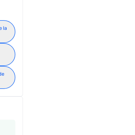
 la
de