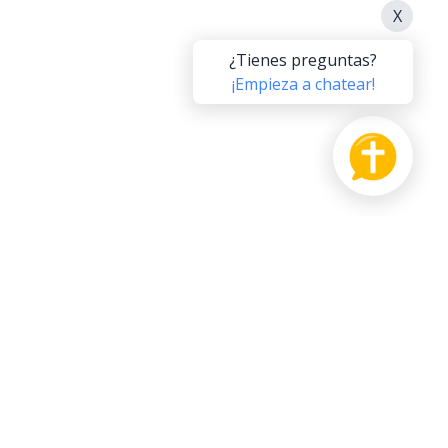
O PRODUCTO
APÓYANOS
Sagrada
Paga Adelante