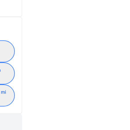
n
 mi