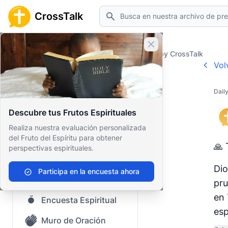
Buscar
CrossTalk
Cerrar banner
Home
Prayer Wall
Daily Prayer by CrossTalk
Vol
Inicio
Dail
Archivo de Preguntas
Descubre tus Frutos Espirituales
Nuestro blog
Realiza nuestra evaluación personalizada
del Fruto del Espíritu para obtener
Contenido guardado
🙏 
perspectivas espirituales.
Preguntas Populares
Dio
Participa en la encuesta ahora
Biblia Sagrada
pru
en 
Encuesta Espiritual
esp
Muro de Oración