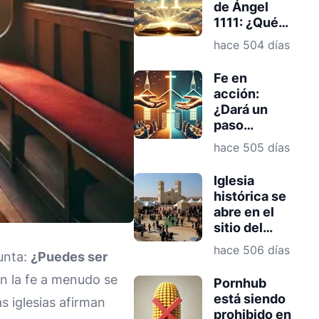
de Ángel
1111: ¿Qué
Significa
hace 504 días
para los
Cristianos?
Fe en
acción:
¿Dará un
paso
adelante la
hace 505 días
Iglesia
donde el
Iglesia
gobierno
histórica se
retrocede?
abre en el
sitio del
bautismo de
hace 506 días
unta:
¿Puedes ser
Cristo en
Jordania
 la fe a menudo se
Pornhub
está siendo
s iglesias afirman
prohibido en