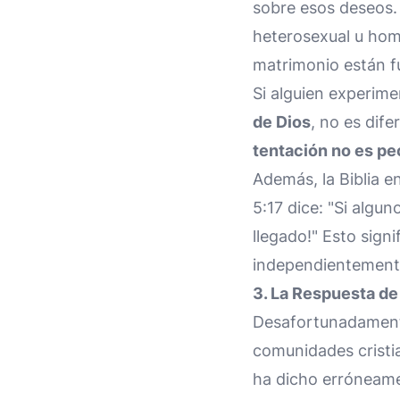
sobre esos deseos. 
heterosexual u homos
matrimonio están fu
Si alguien experim
de Dios
, no es dif
tentación no es p
Además, la Biblia e
5:17 dice:
"Si algun
llegado!"
Esto signi
independientemente
3. La Respuesta de 
Desafortunadament
comunidades cristi
ha dicho erróneame