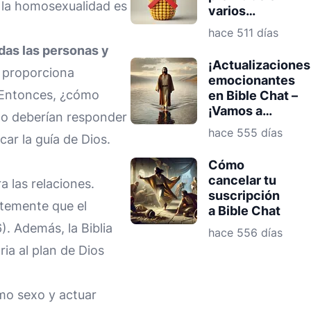
 la homosexualidad es
varios
estados: por
hace 511 días
qué esto
das las personas y
importa para
¡Actualizaciones
los
n proporciona
emocionantes
cristianos
. Entonces, ¿cómo
en Bible Chat –
¡Vamos a
ómo deberían responder
recorrer lo
hace 555 días
ar la guía de Dios.
nuevo!
Cómo
cancelar tu
a las relaciones.
suscripción
ntemente que el
a Bible Chat
. Además, la Biblia
hace 556 días
ia al plan de Dios
smo sexo y actuar