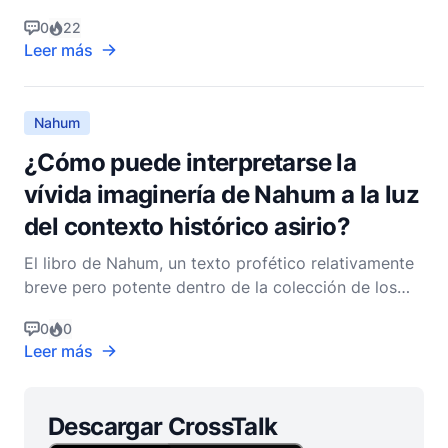
proporciona una profunda exploración de la
0
22
naturaleza del juicio de Dios. Compuesto en el
Leer más
contexto de la inminente caída de Nínive, los
escritos de Nahum no solo pronostican la caída del
imperio asi
Nahum
¿Cómo puede interpretarse la
vívida imaginería de Nahum a la luz
del contexto histórico asirio?
El libro de Nahum, un texto profético relativamente
breve pero potente dentro de la colección de los
Profetas Menores en el Antiguo Testamento,
0
0
presenta una vívida e intensa representación de la
Leer más
caída de Nínive, la capital del imperio asirio. Para
apreciar plenamente las imágenes utilizadas por
Nahu
Descargar CrossTalk