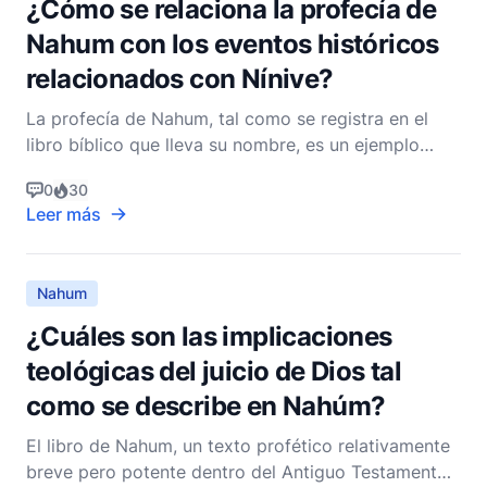
¿Cómo se relaciona la profecía de
Nahum con los eventos históricos
relacionados con Nínive?
La profecía de Nahum, tal como se registra en el
libro bíblico que lleva su nombre, es un ejemplo
profundo de la intersección entre la revelación
0
30
divina y los eventos históricos. El Libro de Nahum
Leer más
es principalmente un oráculo contra Nínive, la
capital del imperio asirio, que fue una potencia
mundial
Nahum
¿Cuáles son las implicaciones
teológicas del juicio de Dios tal
como se describe en Nahúm?
El libro de Nahum, un texto profético relativamente
breve pero potente dentro del Antiguo Testamento,