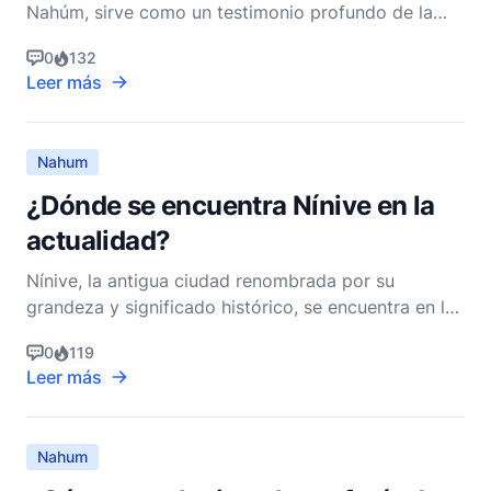
Nahúm, sirve como un testimonio profundo de la
soberanía, justicia y el cumplimiento de la palabra
0
132
de Dios. Para apreciar plenamente cómo Dios
Leer más
destruyó Nínive, es esencial entender el contexto
histórico, cultural y teológico presentado en el libro
d
Nahum
¿Dónde se encuentra Nínive en la
actualidad?
Nínive, la antigua ciudad renombrada por su
grandeza y significado histórico, se encuentra en lo
que hoy es el actual Irak. Específicamente, las ruinas
0
119
de Nínive se pueden encontrar en las afueras de
Leer más
Mosul, una ciudad importante en el norte de Irak.
Esta ubicación está situada en la orilla oriental
Nahum