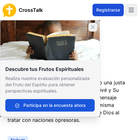
CrossTalk
Registrarse
Open 
Cerrar banner
Inicio
Archivo de Preguntas
Antiguo Testamento
Profetas Menores
Nahum
Nahum
Descubre tus Frutos Espirituales
Realiza nuestra evaluación personalizada
Nahum predice la caída de Nínive como una justa
del Fruto del Espíritu para obtener
retribución por sus pecados contra Yahvé y Su
perspectivas espirituales.
pueblo, sirviendo como un colofón al mensaje
anterior de misericordia de Jonás a la misma
Participa en la encuesta ahora
ciudad. Celebra el poder y la justicia de Dios al
tratar con naciones opresoras.
Nahum