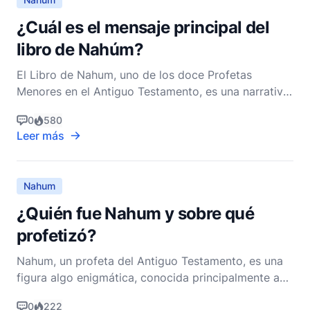
¿Cuál es el mensaje principal del
libro de Nahúm?
El Libro de Nahum, uno de los doce Profetas
Menores en el Antiguo Testamento, es una narrativa
convincente que transmite un mensaje profundo
0
580
sobre la soberanía de Dios, la justicia divina y la
Leer más
caída final del mal. La profecía de Nahum,
entregada alrededor del siglo VII a.C., se centra
principalmente
Nahum
¿Quién fue Nahum y sobre qué
profetizó?
Nahum, un profeta del Antiguo Testamento, es una
figura algo enigmática, conocida principalmente a
través del breve libro profético que lleva su nombre.
0
222