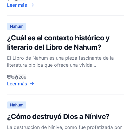
El Libro de Nahum, ubicado entre los Profetas
Leer más
Menores, es un relato poderoso, poético y vívido
que se centra principalmente en el juicio inminente
Nahum
¿Cuál es el contexto histórico y
literario del Libro de Nahum?
El Libro de Nahum es una pieza fascinante de la
literatura bíblica que ofrece una vívida
representación de la justicia divina y la caída de un
0
206
imperio que alguna vez fue grande. Comprender su
Leer más
contexto histórico y literario no solo enriquece
nuestra comprensión del texto, sino que también
proporciona
Nahum
¿Cómo destruyó Dios a Nínive?
La destrucción de Nínive, como fue profetizada por