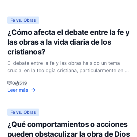
espirituales contemporáneas, pero se originan en
cosmovisiones muy diferentes y tienen
implicaciones distint
Fe vs. Obras
¿Cómo afecta el debate entre la fe y
las obras a la vida diaria de los
cristianos?
El debate entre la fe y las obras ha sido un tema
crucial en la teología cristiana, particularmente en el
ámbito de la soteriología, que trata sobre la
0
519
doctrina de la salvación. Esta discusión gira en
Leer más
torno a la pregunta: ¿Cuál es el papel de la fe y las
obras en el camino del cristiano hacia la sal
Fe vs. Obras
¿Qué comportamientos o acciones
pueden obstaculizar la obra de Dios