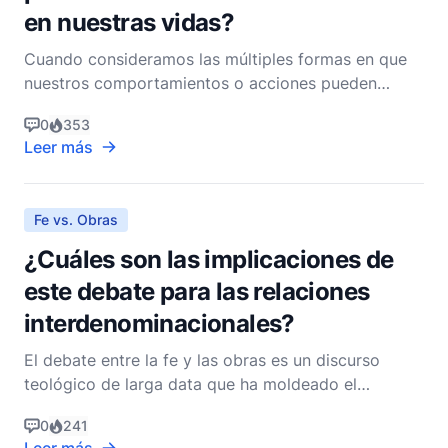
en nuestras vidas?
Cuando consideramos las múltiples formas en que
nuestros comportamientos o acciones pueden
obstaculizar la obra de Dios en nuestras vidas, es
0
353
esencial abordar el tema con un corazón abierto a
Leer más
la introspección y una mente dispuesta a
comprender las profundas verdades espirituales
incrustadas en las E
Fe vs. Obras
¿Cuáles son las implicaciones de
este debate para las relaciones
interdenominacionales?
El debate entre la fe y las obras es un discurso
teológico de larga data que ha moldeado el
pensamiento y la práctica cristiana a través de
0
241
varias denominaciones. Esta discusión se centra en