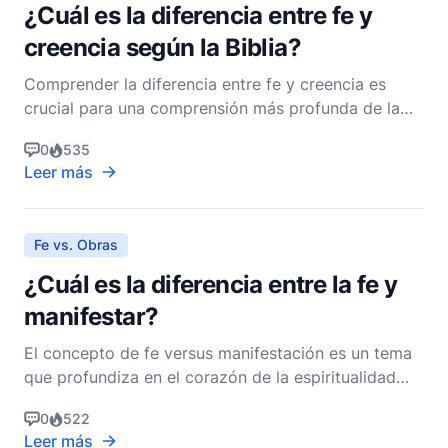
¿Cuál es la diferencia entre fe y
creencia según la Biblia?
Comprender la diferencia entre fe y creencia es
crucial para una comprensión más profunda de la
teología cristiana y el bienestar espiritual. Aunque
0
535
estos términos a menudo se usan indistintamente en
Leer más
la conversación casual, la Biblia proporciona
distinciones matizadas que enriquecen nuestra
comprens
Fe vs. Obras
¿Cuál es la diferencia entre la fe y
manifestar?
El concepto de fe versus manifestación es un tema
que profundiza en el corazón de la espiritualidad
cristiana y la comprensión teológica. Ambos
0
522
términos se discuten a menudo en conversaciones
Leer más