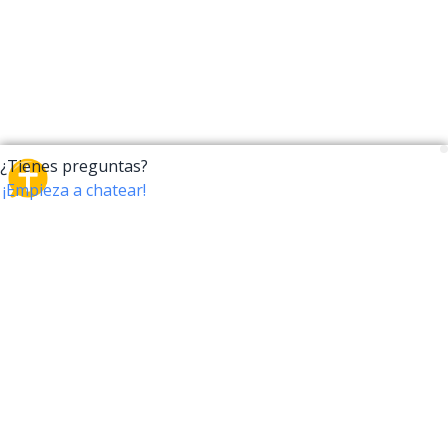
CrossTalk
CrossTalk ofrece una nueva forma de interactuar con
la Biblia, conectando a usuarios de más de 190 países