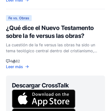
Leer más
el papel de la fe y las obras en la salvación, que es
central en la soteriología cristiana: el estudio de la
Fe vs. Obras
¿Qué dice el Nuevo Testamento
sobre la fe versus las obras?
La cuestión de la fe versus las obras ha sido un
tema teológico central dentro del cristianismo,
particularmente en cómo estos conceptos se
4
82
relacionan con la salvación. El Nuevo Testamento
Leer más
ofrece un extenso discurso sobre este tema,
principalmente a través de los escritos de Pablo y
Santiago, que a
Descargar CrossTalk