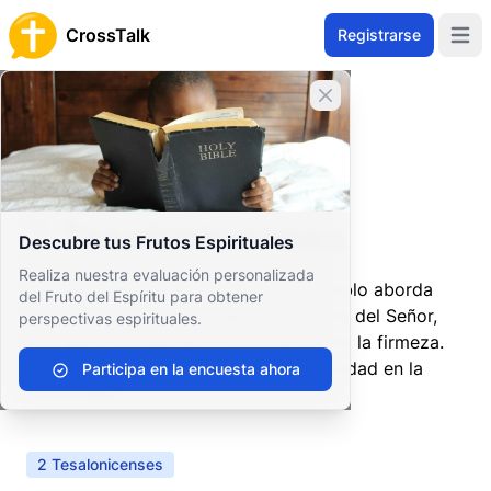
CrossTalk
Registrarse
Open 
Cerrar banner
Inicio
Archivo de Preguntas
Nuevo Testamento
Epístolas Paulinas
2 Tesalonicenses
2 Tesalonicenses
Descubre tus Frutos Espirituales
Realiza nuestra evaluación personalizada
En seguimiento a su primera carta, Pablo aborda
del Fruto del Espíritu para obtener
preocupaciones continuas sobre el Día del Señor,
perspectivas espirituales.
corrigiendo malentendidos y alentando la firmeza.
También trata el problema de la ociosidad en la
Participa en la encuesta ahora
comunidad.
2 Tesalonicenses