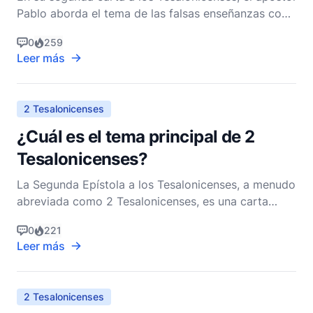
Pablo aborda el tema de las falsas enseñanzas con
un corazón pastoral, una aguda perspicacia
0
259
teológica y una profunda preocupación por el
Leer más
bienestar espiritual de la iglesia. Esta epístola,
escrita poco después de su primera carta a los
creyentes t
2 Tesalonicenses
¿Cuál es el tema principal de 2
Tesalonicenses?
La Segunda Epístola a los Tesalonicenses, a menudo
abreviada como 2 Tesalonicenses, es una carta
atribuida al Apóstol Pablo, escrita a la comunidad
0
221
cristiana en Tesalónica. Esta epístola es rica en
Leer más
ideas teológicas y pastorales, abordando varios
temas clave que eran pertinentes para la iglesia
primi
2 Tesalonicenses