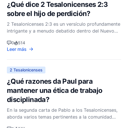
¿Qué dice 2 Tesalonicenses 2:3
sobre el hijo de perdición?
2 Tesalonicenses 2:3 es un versículo profundamente
intrigante y a menudo debatido dentro del Nuevo
Testamento, particularmente entre eruditos y
0
514
teólogos. El Apóstol Pablo, en su segunda carta a
Leer más
los Tesalonicenses, aborda una serie de
preocupaciones sobre los tiempos finales y el
regreso de Cristo. E
2 Tesalonicenses
¿Qué razones da Paul para
mantener una ética de trabajo
disciplinada?
En la segunda carta de Pablo a los Tesalonicenses,
aborda varios temas pertinentes a la comunidad
cristiana primitiva, entre los cuales destaca