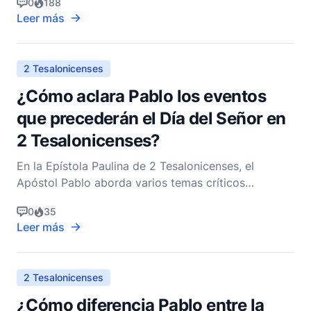
0
188
tesalonicenses sobre la Segunda Venida de Cristo y
Leer más
los eventos que deben precederla. Como pastor
cristiano no denominacional, intentaré desentrañar
este c
2 Tesalonicenses
¿Cómo aclara Pablo los eventos
que precederán el Día del Señor en
2 Tesalonicenses?
En la Epístola Paulina de 2 Tesalonicenses, el
Apóstol Pablo aborda varios temas críticos
concernientes a la comunidad cristiana primitiva,
0
35
particularmente en relación con su comprensión y
Leer más
anticipación del "Día del Señor". Esta carta, escrita a
la iglesia en Tesalónica, es tanto una fuente de alient
2 Tesalonicenses
¿Cómo diferencia Pablo entre la