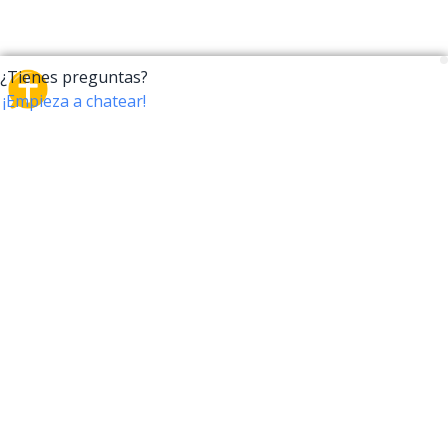
CrossTalk
CrossTalk ofrece una nueva forma de interactuar con
la Biblia, conectando a usuarios de más de 190 países
con un vasto archivo de preguntas bíblicas. Únete a
nuestra comunidad global y explora tu fe a través de
la tecnología.