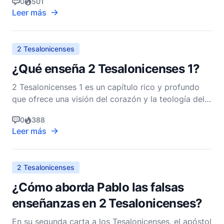
0
501
prominentemente el concepto de una ética de
Leer más
trabajo disciplinada. Esta carta, escrita para animar
e instruir, profundiza en las razones por las cuales
los c
2 Tesalonicenses
¿Qué enseña 2 Tesalonicenses 1?
2 Tesalonicenses 1 es un capítulo rico y profundo
que ofrece una visión del corazón y la teología del
Apóstol Pablo. Escrito a la iglesia en Tesalónica,
0
388
esta carta aborda varios temas clave, incluyendo el
Leer más
ánimo frente a la persecución, el juicio justo de Dios
y la glorificación final de los creyente
2 Tesalonicenses
¿Cómo aborda Pablo las falsas
enseñanzas en 2 Tesalonicenses?
En su segunda carta a los Tesalonicenses, el apóstol