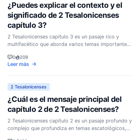
¿Puedes explicar el contexto y el
significado de 2 Tesalonicenses
capítulo 3?
2 Tesalonicenses capítulo 3 es un pasaje rico y
multifacético que aborda varios temas importantes
pertinentes a la comunidad cristiana primitiva en
0
209
Tesalónica. Para comprender completamente su
Leer más
contexto y significado, es esencial considerar el
trasfondo histórico, los problemas específicos que
Pablo
2 Tesalonicenses
¿Cuál es el mensaje principal del
capítulo 2 de 2 Tesalonicenses?
2 Tesalonicenses capítulo 2 es un pasaje profundo y
complejo que profundiza en temas escatológicos,
abordando las preocupaciones de los creyentes