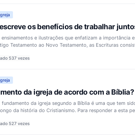
greja
escreve os benefícios de trabalhar junt
de ensinamentos e ilustrações que enfatizam a importância e
Antigo Testamento ao Novo Testamento, as Escrituras cons
eração e esforço comunitário entre o povo de Deus. Esses
tado 537 vezes
greja
ento da igreja de acordo com a Bíblia?
fundamento da igreja segundo a Bíblia é uma que tem sido
longo da história do Cristianismo. Para responder a esta p
plorar a base escritural para o fundamento da igreja, o pa
tado 527 vezes