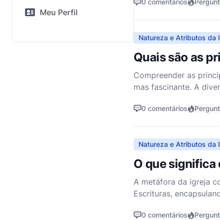
0 comentários
Pergun
Meu Perfil
Natureza e Atributos da I
Quais são as pr
Compreender as princi
mas fascinante. A dive
interpretações teológic
0 comentários
Pergun
Natureza e Atributos da I
O que significa 
A metáfora da igreja 
Escrituras, encapsulan
imagem está enraizada
0 comentários
Pergun