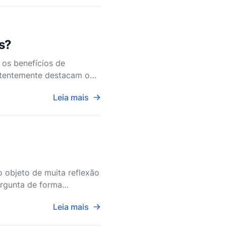
os?
 os benefícios de
istentemente destacam o
 benefícios não são me
Leia mais
 objeto de muita reflexão
ergunta de forma
pel de Jesus Cristo
Leia mais