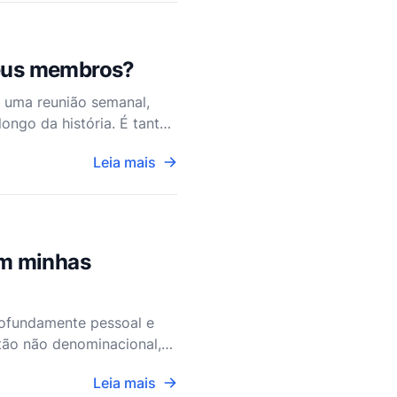
 seus membros?
u uma reunião semanal,
ongo da história. É tanto
os profundos que
Leia mais
om minhas
rofundamente pessoal e
stão não denominacional,
iversidade dentro d
Leia mais