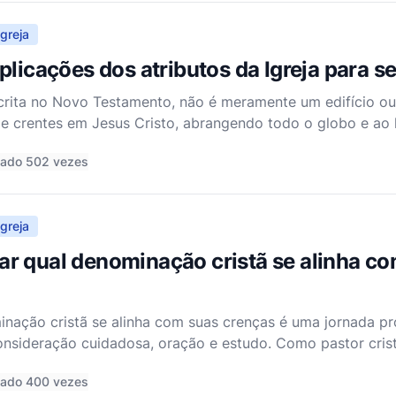
greja
plicações dos atributos da Igreja para
scrita no Novo Testamento, não é meramente um edifício o
e crentes em Jesus Cristo, abrangendo todo o globo e ao l
l quanto uma comunidade de fé, caracterizada por atribut
tado 502 vezes
greja
r qual denominação cristã se alinha c
inação cristã se alinha com suas crenças é uma jornada p
consideração cuidadosa, oração e estudo. Como pastor cri
ão pode ser tanto assustadora quanto transformadora. A d
tado 400 vezes