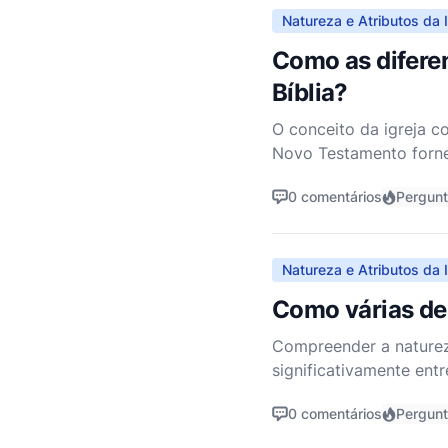
Natureza e Atributos da I
Como as diferen
Bíblia?
O conceito da igreja c
Novo Testamento forne
diferentes partes da i
0 comentários
Pergun
Natureza e Atributos da I
Como várias de
Compreender a natureza
significativamente ent
é a Igreja, sua função,
0 comentários
Pergun