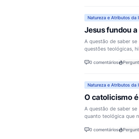
Natureza e Atributos da I
Jesus fundou a 
A questão de saber se 
questões teológicas, h
um pastor cristão não
0 comentários
Pergun
Natureza e Atributos da I
O catolicismo é
A questão de saber se 
quanto teológica que n
expressões. Para abor
0 comentários
Pergun