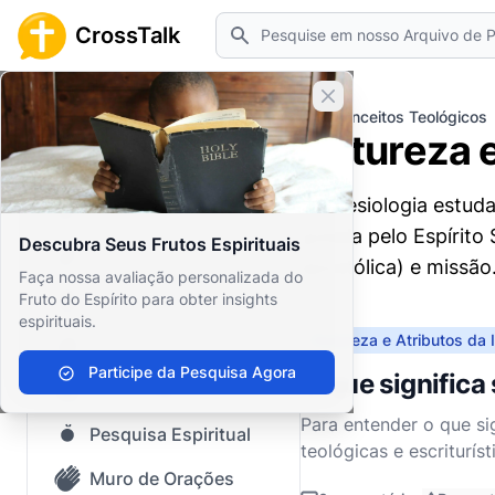
Pesquisar
CrossTalk
Fechar banner
Home
Arquivo de Perguntas
Conceitos Teológicos
Natureza e
Início
A eclesiologia estud
Arquivo de Perguntas
guiada pelo Espírito 
Descubra Seus Frutos Espirituais
Nosso blog
apostólica) e missão
Faça nossa avaliação personalizada do
Fruto do Espírito para obter insights
Conteúdo Salvo
espirituais.
Natureza e Atributos da I
Perguntas Populares
Participe da Pesquisa Agora
O que significa
Bíblia Sagrada
Para entender o que si
Pesquisa Espiritual
teológicas e escriturí
Cristo é uma das metáf
Muro de Orações