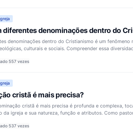
greja
m diferentes denominações dentro do Cr
entes denominações dentro do Cristianismo é um fenômeno
teológicas, culturais e sociais. Compreender essa diversid
pensamento cristão, da interpretação das Escrituras e do
tado 557 vezes
greja
ão cristã é mais precisa?
ominação cristã é mais precisa é profunda e complexa, to
o da igreja e sua natureza, função e atributos. Como pasto
o essa questão com profundo respeito pelas diversas expr
tado 537 vezes