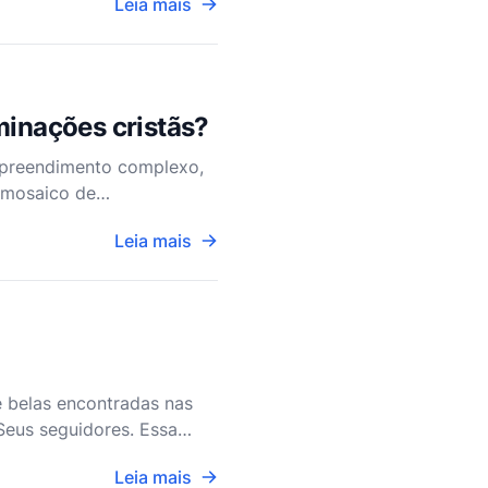
Leia mais
minações cristãs?
empreendimento complexo,
o mosaico de
stor cristão não denomin
Leia mais
e belas encontradas nas
Seus seguidores. Essa
 tem sido uma pedra an
Leia mais