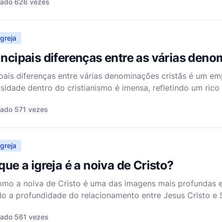
tado 626 vezes
greja
incipais diferenças entre as várias deno
pais diferenças entre várias denominações cristãs é um 
rsidade dentro do cristianismo é imensa, refletindo um ric
as, práticas litúrgicas e estruturas eclesiásticas. Como pa
tado 571 vezes
greja
que a igreja é a noiva de Cristo?
como a noiva de Cristo é uma das imagens mais profundas 
do a profundidade do relacionamento entre Jesus Cristo e 
 tanto nos textos do Antigo quanto do Novo Testamento e
tado 561 vezes