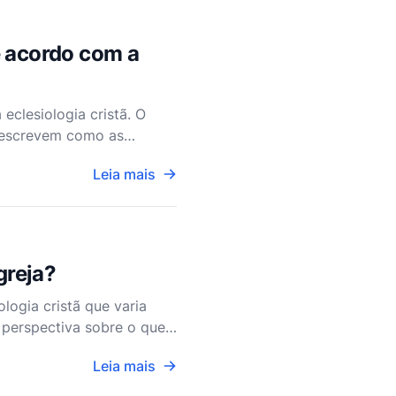
e acordo com a
eclesiologia cristã. O
descrevem como as
 interdependência e amo
Leia mais
greja?
logia cristã que varia
 perspectiva sobre o que
mundo. Ao e
Leia mais