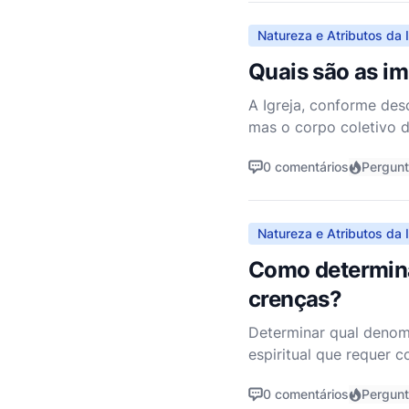
Natureza e Atributos da I
Quais são as im
A Igreja, conforme de
mas o corpo coletivo d
uma entidade espiritua
0 comentários
Pergun
Natureza e Atributos da I
Como determina
crenças?
Determinar qual denom
espiritual que requer 
entendo que essa decis
0 comentários
Pergun