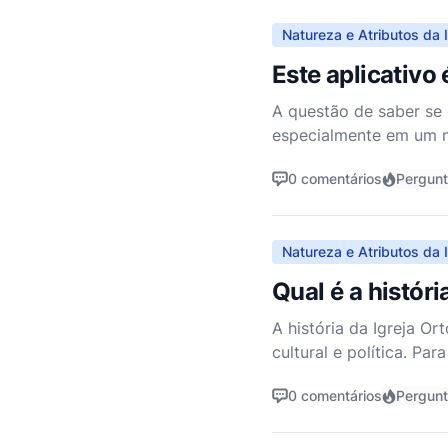
Natureza e Atributos da I
Este aplicativo
A questão de saber se 
especialmente em um m
questão adequadamente,
0 comentários
Pergun
Natureza e Atributos da I
Qual é a históri
A história da Igreja Or
cultural e política. Pa
cismas e nas tradições
0 comentários
Pergun