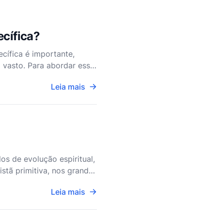
ecífica?
cífica é importante,
 vasto. Para abordar essa
tivo, a base te
Leia mais
los de evolução espiritual,
ristã primitiva, nos grandes
Leia mais