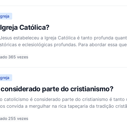
greja
Igreja Católica?
Jesus estabeleceu a Igreja Católica é tanto profunda qua
istóricas e eclesiológicas profundas. Para abordar essa qu
 denominacional, devemos primeiro entender o contexto m
tado 365 vezes
greja
 considerado parte do cristianismo?
o catolicismo é considerado parte do cristianismo é tanto 
os convida a mergulhar na rica tapeçaria da tradição cristã
dar essa questão de forma ponderada, devemos primeiro e
tado 255 vezes