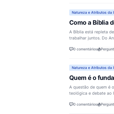
Natureza e Atributos da I
Como a Bíblia d
A Bíblia está repleta 
trabalhar juntos. Do 
valor da unidade, coop
0 comentários
Pergun
Natureza e Atributos da I
Quem é o fundam
A questão de quem é o 
teológica e debate ao 
abrangente, devemos ex
0 comentários
Pergun