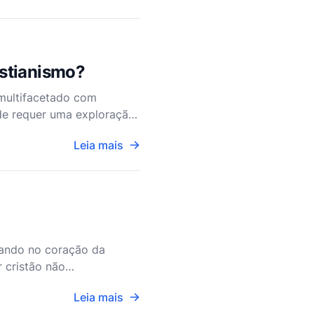
istianismo?
 multifacetado com
ade requer uma exploração
s contextos sociopolí
Leia mais
cando no coração da
r cristão não
essões de fé dentro do
Leia mais