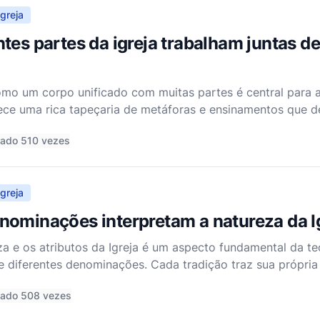
greja
tes partes da igreja trabalham juntas d
omo um corpo unificado com muitas partes é central para a 
ce uma rica tapeçaria de metáforas e ensinamentos que 
greja trabalham juntas, enfatizando a unidade, diversidade,
tado 510 vezes
greja
nominações interpretam a natureza da I
 e os atributos da Igreja é um aspecto fundamental da teo
re diferentes denominações. Cada tradição traz sua própria
 suas características e seu papel na vida dos crentes e no 
tado 508 vezes