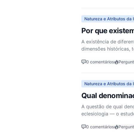
Natureza e Atributos da I
Por que existe
A existência de difer
dimensões históricas, 
do desenvolvimento do 
0 comentários
Pergun
Natureza e Atributos da I
Qual denominaç
A questão de qual den
eclesiologia — o estud
denominacional, abord
0 comentários
Pergun
corpo de