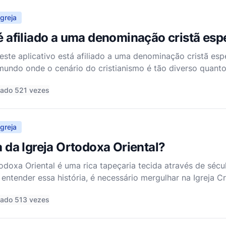
greja
 é afiliado a uma denominação cristã esp
este aplicativo está afiliado a uma denominação cristã espe
undo onde o cenário do cristianismo é tão diverso quanto
 é essencial considerar a natureza e o propósito do aplica
tado 521 vezes
greja
a da Igreja Ortodoxa Oriental?
todoxa Oriental é uma rica tapeçaria tecida através de sécu
ra entender essa história, é necessário mergulhar na Igreja C
 teológicas e litúrgicas únicas que moldaram o Cristian
tado 513 vezes