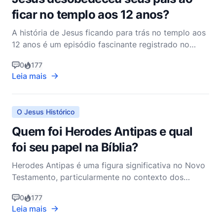
ficar no templo aos 12 anos?
A história de Jesus ficando para trás no templo aos
12 anos é um episódio fascinante registrado no
Evangelho de Lucas. Ela oferece um vislumbre único
0
177
da vida precoce de Jesus e levanta questões sobre
Leia mais
obediência, autoridade e missão divina. O relato é
encontrado em Lucas 2:41-52, e descreve como os
p
O Jesus Histórico
Quem foi Herodes Antipas e qual
foi seu papel na Bíblia?
Herodes Antipas é uma figura significativa no Novo
Testamento, particularmente no contexto dos
Evangelhos, onde é retratado como um governante
0
177
durante a vida e ministério de Jesus Cristo. Para
Leia mais
entender seu papel na Bíblia, é preciso primeiro