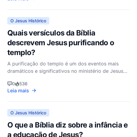
teológicos nos quais Jesus viveu e realizou Seu
ministério. Como pastor cristão não
denominacional, explora
O Jesus Histórico
Quais versículos da Bíblia
descrevem Jesus purificando o
templo?
A purificação do templo é um dos eventos mais
dramáticos e significativos no ministério de Jesus
Cristo. Este episódio está registrado em todos os
0
536
quatro Evangelhos—Mateus, Marcos, Lucas e João
Leia mais
—cada um fornecendo sua perspectiva única sobre
o evento. Este ato de indignação justa revela muito
sobre o
O Jesus Histórico
O que a Bíblia diz sobre a infância e
a educação de Jesus?