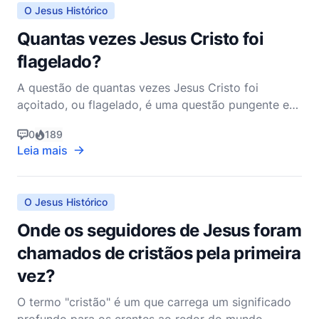
O Jesus Histórico
Quantas vezes Jesus Cristo foi
flagelado?
A questão de quantas vezes Jesus Cristo foi
açoitado, ou flagelado, é uma questão pungente e
significativa, pois mergulha no sofrimento que Ele
0
189
suportou durante Sua Paixão. Os Evangelhos
Leia mais
fornecem algumas informações sobre este evento,
mas não especificam um número exato de
chicotadas. Para entender
O Jesus Histórico
Onde os seguidores de Jesus foram
chamados de cristãos pela primeira
vez?
O termo "cristão" é um que carrega um significado