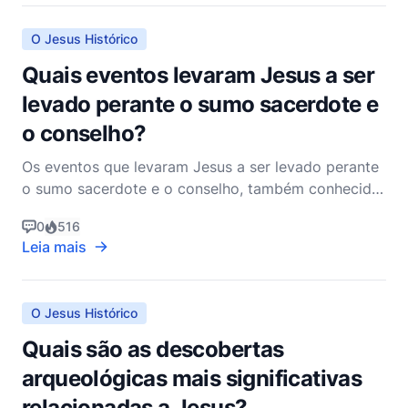
afirmações teológicas que revelam o caráter e a
missão de Jesus. À medida qu
O Jesus Histórico
Quais eventos levaram Jesus a ser
levado perante o sumo sacerdote e
o conselho?
Os eventos que levaram Jesus a ser levado perante
o sumo sacerdote e o conselho, também conhecido
como o Sinédrio, estão profundamente entrelaçados
0
516
com Seu ministério, Seus ensinamentos e o clima
Leia mais
sociopolítico da Judeia do primeiro século.
Compreender esses eventos requer uma visão
abrangente das na
O Jesus Histórico
Quais são as descobertas
arqueológicas mais significativas
relacionadas a Jesus?