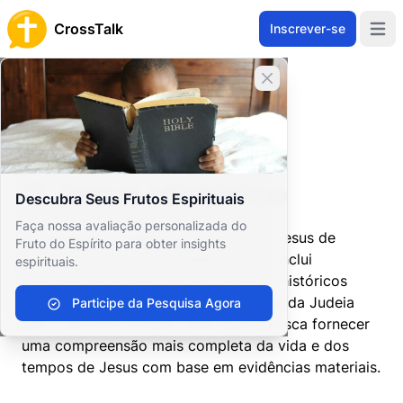
CrossTalk
Inscrever-se
Open 
Fechar banner
Home
Arquivo de Perguntas
Novo Testamento
Os Evangelhos
O Jesus Histórico
O Jesus Histórico
Descubra Seus Frutos Espirituais
Faça nossa avaliação personalizada do
Investiga as evidências históricas de Jesus de
Fruto do Espírito para obter insights
Nazaré fora dos textos bíblicos. Isso inclui
espirituais.
descobertas arqueológicas, registros históricos
contemporâneos e o contexto cultural da Judeia
Participe da Pesquisa Agora
sob o domínio romano. Este tópico busca fornecer
uma compreensão mais completa da vida e dos
tempos de Jesus com base em evidências materiais.