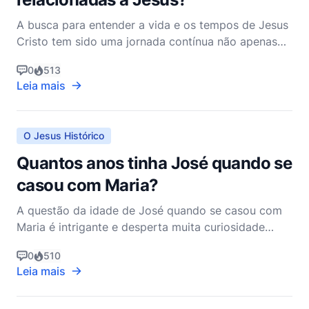
A busca para entender a vida e os tempos de Jesus
Cristo tem sido uma jornada contínua não apenas
para teólogos e estudiosos das escrituras cristãs,
0
513
mas também para arqueólogos. Esses
Leia mais
pesquisadores mergulham nos vestígios físicos de
épocas passadas, buscando conexões tangíveis
com as narrativas sagr
O Jesus Histórico
Quantos anos tinha José quando se
casou com Maria?
A questão da idade de José quando se casou com
Maria é intrigante e desperta muita curiosidade
entre estudiosos bíblicos e leigos. A própria Bíblia
0
510
não fornece informações explícitas sobre a idade de
Leia mais
José na época de seu casamento com Maria.
Consequentemente, qualquer resposta a essa