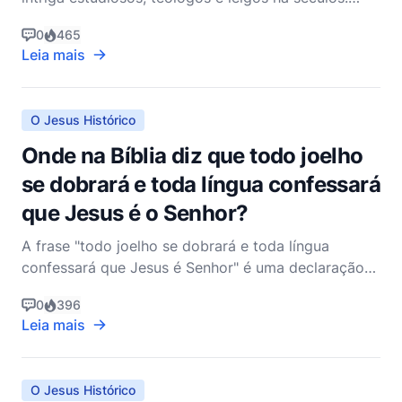
Essa curiosidade não é surpreendente, dado que a
0
465
vida de Jesus Cristo é a pedra angular da fé cristã,
Leia mais
e qualquer nova informação sobre Sua vida pessoal
poderia ter implicações profundas. No entanto, do
pon
O Jesus Histórico
Onde na Bíblia diz que todo joelho
se dobrará e toda língua confessará
que Jesus é o Senhor?
A frase "todo joelho se dobrará e toda língua
confessará que Jesus é Senhor" é uma declaração
profunda encontrada no Novo Testamento,
0
396
encapsulando o reconhecimento universal da
Leia mais
soberania de Jesus Cristo. Esta declaração está
enraizada em duas referências bíblicas principais:
Filipenses 2:10-11 e Rom
O Jesus Histórico