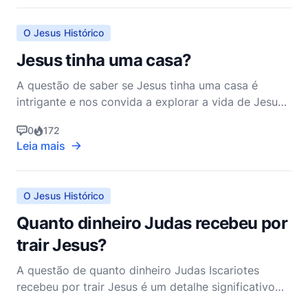
compreender o pano de fundo histórico e político
da dinast
O Jesus Histórico
Jesus tinha uma casa?
A questão de saber se Jesus tinha uma casa é
intrigante e nos convida a explorar a vida de Jesus
Cristo através da lente de evidências históricas e
0
172
escriturísticas. Os Evangelhos nos fornecem
Leia mais
vislumbres da vida terrena de Jesus, e entender se
Ele tinha uma casa pode nos dar insights mais
profundos s
O Jesus Histórico
Quanto dinheiro Judas recebeu por
trair Jesus?
A questão de quanto dinheiro Judas Iscariotes
recebeu por trair Jesus é um detalhe significativo
encontrado no Novo Testamento, especificamente