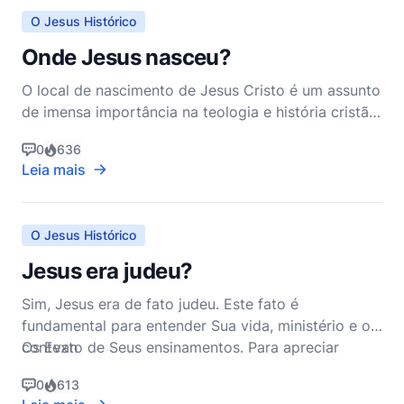
O Jesus Histórico
Onde Jesus nasceu?
O local de nascimento de Jesus Cristo é um assunto
de imensa importância na teologia e história cristã.
De acordo com o Novo Testamento, Jesus nasceu
0
636
em Belém, uma pequena cidade na região da Judeia.
Leia mais
Esta afirmação é encontrada em dois dos quatro
Evangelhos: Mateus e Lucas, que fornecem os
relatos p
O Jesus Histórico
Jesus era judeu?
Sim, Jesus era de fato judeu. Este fato é
fundamental para entender Sua vida, ministério e o
contexto de Seus ensinamentos. Para apreciar
Os Evan
plenamente o significado da identidade judaica de
0
613
Jesus, devemos nos aprofundar no ambiente