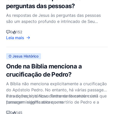
perguntas das pessoas?
As respostas de Jesus às perguntas das pessoas
são um aspecto profundo e intrincado de Seu
ministério, revelando Sua sabedoria, autoridade e
0
152
profundo entendimento da natureza humana. Ao
Leia mais
longo dos Evangelhos, vemos Jesus interagindo
com uma ampla gama de indivíduos—desde Seus
discípulos e seguidores
O Jesus Histórico
Onde na Bíblia menciona a
crucificação de Pedro?
A Bíblia não menciona explicitamente a crucificação
do Apóstolo Pedro. No entanto, há várias passagens
e tradições históricas dentro da literatura cristã que
Para começar, o Novo Testamento contém uma
fornecem insights sobre o martírio de Pedro e a
passagem significativa que m
maneira de sua morte.
0
145