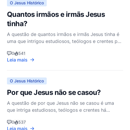
O Jesus Histórico
Quantos irmãos e irmãs Jesus
tinha?
A questão de quantos irmãos e irmãs Jesus tinha é
uma que intrigou estudiosos, teólogos e crentes por
séculos. O Novo Testamento fornece algumas
0
541
informações, mas também deixa espaço para
Leia mais
interpretação e debate. Para abordar essa questão,
devemos nos aprofundar nos textos bíblicos,
considerar context
O Jesus Histórico
Por que Jesus não se casou?
A questão de por que Jesus não se casou é uma
que intriga estudiosos, teólogos e crentes há
séculos. Para responder a essa pergunta, é essencial
0
537
considerar os contextos históricos, culturais e
Leia mais