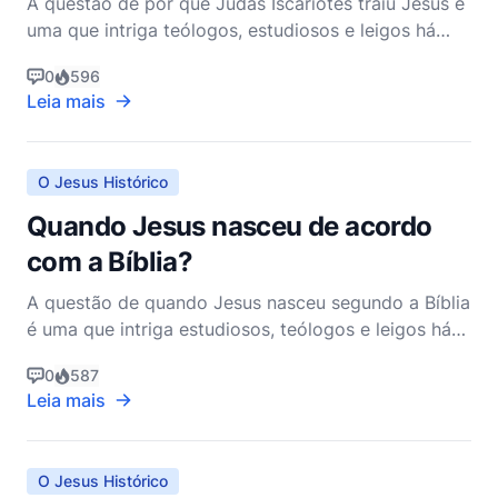
A questão de por que Judas Iscariotes traiu Jesus é
uma que intriga teólogos, estudiosos e leigos há
séculos. A traição de Jesus por Judas é um evento
0
596
crucial no Novo Testamento, desencadeando a série
Leia mais
de eventos que levariam à crucificação e
ressurreição de Jesus. Para entender os motivos de
Judas,
O Jesus Histórico
Quando Jesus nasceu de acordo
com a Bíblia?
A questão de quando Jesus nasceu segundo a Bíblia
é uma que intriga estudiosos, teólogos e leigos há
séculos. Embora a Bíblia não forneça uma data
0
587
específica para o nascimento de Jesus, ela oferece
Leia mais
pistas que permitiram aos historiadores e
estudiosos bíblicos fazer estimativas
fundamentadas. Para en
O Jesus Histórico