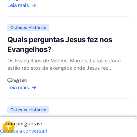
Leia mais
O Jesus Histórico
Quais perguntas Jesus fez nos
Evangelhos?
Os Evangelhos de Mateus, Marcos, Lucas e João
estão repletos de exemplos onde Jesus fez
perguntas. Essas perguntas não eram meras
0
145
indagações por informações; ao contrário, eram
Leia mais
ferramentas profundas usadas por Jesus para
ensinar, provocar reflexão, desafiar suposições e
revelar verdades mais profund
O Jesus Histórico
O que a arqueologia nos diz sobre o
cenário político durante a vida de