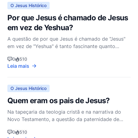
pergunta deve s
O Jesus Histórico
Por que Jesus é chamado de Jesus
em vez de Yeshua?
A questão de por que Jesus é chamado de "Jesus"
em vez de "Yeshua" é tanto fascinante quanto
complexa, abrangendo aspectos de linguística,
0
510
história e teologia. Para apreciar plenamente a
Leia mais
resposta, é preciso considerar a jornada da
linguagem e da cultura que se estendeu por
milênios, bem como as impl
O Jesus Histórico
Quem eram os pais de Jesus?
Na tapeçaria da teologia cristã e na narrativa do
Novo Testamento, a questão da paternidade de
Jesus possui um significado profundo, entrelaçando
0
510
temas de profecia, intervenção divina e obediência