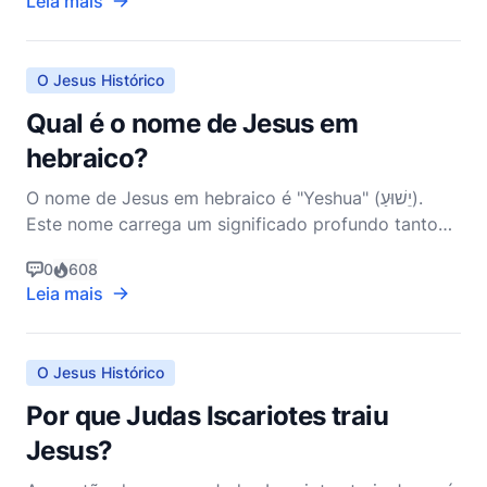
Leia mais
histórico, cultural e religioso da Judeia do primeiro
século.
O Jesus Histórico
Qual é o nome de Jesus em
hebraico?
O nome de Jesus em hebraico é "Yeshua" (יֵשׁוּעַ).
Este nome carrega um significado profundo tanto
linguística quanto teologicamente, conectando
0
608
Jesus ao rico tapete da tradição e profecia judaica.
Leia mais
Compreender o nome hebraico de Jesus não
apenas fornece uma visão sobre Sua identidade e
missão, mas t
O Jesus Histórico
Por que Judas Iscariotes traiu
Jesus?