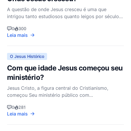
A questão de onde Jesus cresceu é uma que
intrigou tanto estudiosos quanto leigos por séculos.
A vida e o ministério de Jesus Cristo são centrais
0
300
para a fé cristã, e entender Seus primeiros anos
Leia mais
fornece um contexto valioso para Seus
ensinamentos e ações posteriores. De acordo com
o Novo Testamento,
O Jesus Histórico
Com que idade Jesus começou seu
ministério?
Jesus Cristo, a figura central do Cristianismo,
começou Seu ministério público com
aproximadamente 30 anos de idade. Esta idade é
0
281
significativa não apenas em termos de registro
Leia mais
histórico, mas também em suas implicações
teológicas e culturais. O Evangelho de Lucas
fornece a informação mais específica