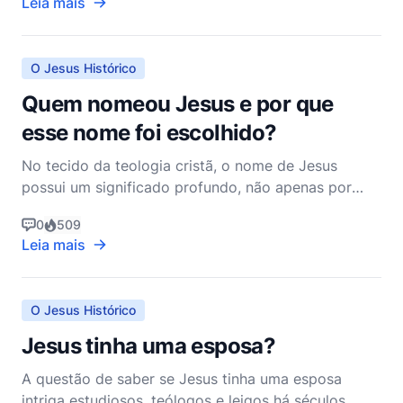
Leia mais
humana. De acordo com os Evangelhos, os pais
terrenos de Jesus eram Maria e José, ambos
desempenhando p
O Jesus Histórico
Quem nomeou Jesus e por que
esse nome foi escolhido?
No tecido da teologia cristã, o nome de Jesus
possui um significado profundo, não apenas por
suas implicações espirituais, mas também por suas
0
509
raízes históricas e propósito divino. A nomeação de
Leia mais
Jesus é um evento intrinsecamente entrelaçado na
narrativa de seu nascimento e carrega um peso de
signifi
O Jesus Histórico
Jesus tinha uma esposa?
A questão de saber se Jesus tinha uma esposa
intriga estudiosos, teólogos e leigos há séculos.