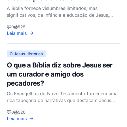
A Bíblia fornece vislumbres limitados, mas
significativos, da infância e educação de Jesus,
principalmente através dos Evangelhos de Mateus e
0
525
Lucas. Esses relatos, embora breves, oferecem
Leia mais
profundos insights sobre Sua vida inicial e o
ambiente que o moldou. À medida que exploramos
essas passagens, po
O Jesus Histórico
O que a Bíblia diz sobre Jesus ser
um curador e amigo dos
pecadores?
Os Evangelhos do Novo Testamento fornecem uma
rica tapeçaria de narrativas que destacam Jesus
Cristo como tanto um curador quanto um amigo
0
520
dos pecadores. Essas representações não são
Leia mais
meramente relatos históricos, mas também