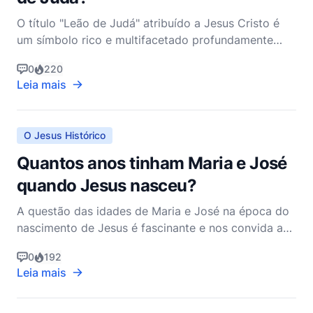
O título "Leão de Judá" atribuído a Jesus Cristo é
um símbolo rico e multifacetado profundamente
enraizado na história bíblica, profecia e teologia.
0
220
Para entender por que Jesus é chamado de Leão de
Leia mais
Judá, devemos nos aprofundar no Antigo e Novo
Testamentos, explorando as origens e implicações
dessa i
O Jesus Histórico
Quantos anos tinham Maria e José
quando Jesus nasceu?
A questão das idades de Maria e José na época do
nascimento de Jesus é fascinante e nos convida a
mergulhar no contexto cultural e histórico do
0
192
mundo judaico do primeiro século. Embora a Bíblia
Leia mais
não declare explicitamente as idades de Maria e
José, pistas históricas e culturais podem nos ajudar
a faz