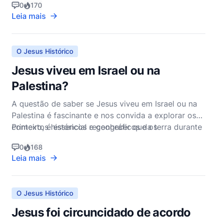
0
170
nos relatos dos Evangelhos. Este evento não é
Leia mais
apenas um momento crucial na narrativa da paixão
de Jesus, mas também carrega profundas
implicações teológicas
O Jesus Histórico
Jesus viveu em Israel ou na
Palestina?
A questão de saber se Jesus viveu em Israel ou na
Palestina é fascinante e nos convida a explorar os
contextos históricos e geográficos da terra durante
Primeiro, é essencial reconhecer que os
o tempo de Jesus. Compreender a terminologia e o
0
168
cenário histórico é crucial para uma resposta
Leia mais
abrangente.
O Jesus Histórico
Jesus foi circuncidado de acordo