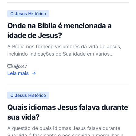
Evangelhos e do contexto histórico para chegar a
uma estimativa r
O Jesus Histórico
Onde na Bíblia é mencionada a
idade de Jesus?
A Bíblia nos fornece vislumbres da vida de Jesus,
incluindo indicações de Sua idade em vários
momentos de Sua vida, embora não ofereça uma
0
347
biografia abrangente no sentido moderno. Os
Leia mais
Evangelhos, que são as principais fontes de
informação sobre a vida de Jesus, concentram-se
mais em Seus ensinamentos
O Jesus Histórico
Quais idiomas Jesus falava durante
sua vida?
A questão de quais idiomas Jesus falava durante
Sua vida é fascinante e nos convida a mergulhar no