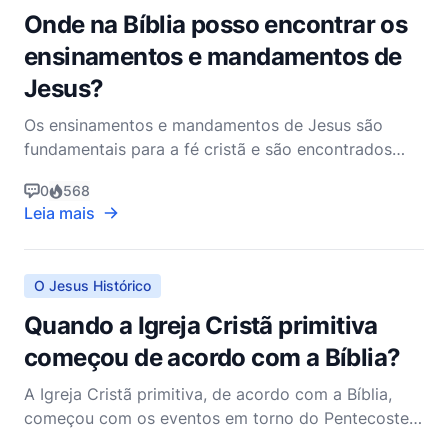
Onde na Bíblia posso encontrar os
ensinamentos e mandamentos de
Jesus?
Os ensinamentos e mandamentos de Jesus são
fundamentais para a fé cristã e são encontrados
principalmente nos quatro Evangelhos do Novo
0
568
Testamento: Mateus, Marcos, Lucas e João. Cada
Leia mais
um desses livros oferece uma perspectiva única
sobre a vida, o ministério e os ensinamentos de
Jesus, proporcionando
O Jesus Histórico
Quando a Igreja Cristã primitiva
começou de acordo com a Bíblia?
A Igreja Cristã primitiva, de acordo com a Bíblia,
começou com os eventos em torno do Pentecostes,
que é detalhado no Livro de Atos. O Pentecostes,