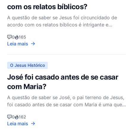
com os relatos bíblicos?
A questão de saber se Jesus foi circuncidado de
acordo com os relatos bíblicos é intrigante e
mergulha na vida precoce de Jesus e Sua adesão
0
165
aos costumes judaicos. O Novo Testamento fornece
Leia mais
uma resposta clara a essa pergunta, afirmando que
Jesus foi de fato circuncidado. Este evento é
significativo
O Jesus Histórico
José foi casado antes de se casar
com Maria?
A questão de saber se José, o pai terreno de Jesus,
foi casado antes de se casar com Maria é uma que
intriga estudiosos, teólogos e leigos há séculos.
0
162
Essa curiosidade decorre do desejo de entender
Leia mais
mais sobre o contexto histórico e a vida pessoal de