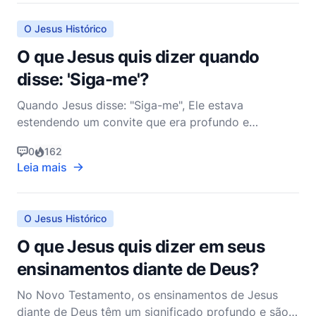
uma das figuras centrais na história do nascimento
O Jesus Histórico
O que Jesus quis dizer quando
disse: 'Siga-me'?
Quando Jesus disse: "Siga-me", Ele estava
estendendo um convite que era profundo e
multifacetado, indo além do nível superficial de
0
162
simplesmente andar em Seus passos. Este chamado
Leia mais
para segui-Lo é registrado inúmeras vezes nos
Evangelhos, e encapsula um rico tapete de
dimensões espirituais, relaciona
O Jesus Histórico
O que Jesus quis dizer em seus
ensinamentos diante de Deus?
No Novo Testamento, os ensinamentos de Jesus
diante de Deus têm um significado profundo e são