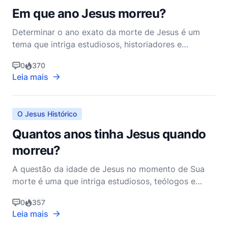
Em que ano Jesus morreu?
Determinar o ano exato da morte de Jesus é um
tema que intriga estudiosos, historiadores e
teólogos há séculos. Embora o Novo Testamento
0
370
forneça relatos detalhados da vida e ministério de
Leia mais
Jesus, ele não especifica a data exata de Sua
crucificação. No entanto, ao examinar registros
históricos, textos
O Jesus Histórico
Quantos anos tinha Jesus quando
morreu?
A questão da idade de Jesus no momento de Sua
morte é uma que intriga estudiosos, teólogos e
leigos há séculos. Embora a Bíblia não declare
0
357
explicitamente a idade de Jesus no momento de
Leia mais
Sua crucificação, podemos juntar informações dos