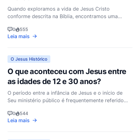
Quando exploramos a vida de Jesus Cristo
conforme descrita na Bíblia, encontramos uma
figura que era profundamente divina, mas também
0
555
profundamente humana. Um dos aspectos mais
Leia mais
humanos de Jesus, conforme registrado nas
Escrituras, é Sua capacidade de sentir e expressar
emoções, incluindo a tristeza.
O Jesus Histórico
O que aconteceu com Jesus entre
as idades de 12 e 30 anos?
O período entre a infância de Jesus e o início de
Seu ministério público é frequentemente referido
como os "anos ocultos" de Jesus. Esse tempo se
0
544
estende desde quando Jesus tinha doze anos,
Leia mais
conforme descrito no Evangelho de Lucas, até Ele
começar Seu ministério público por volta dos trinta
anos. A B