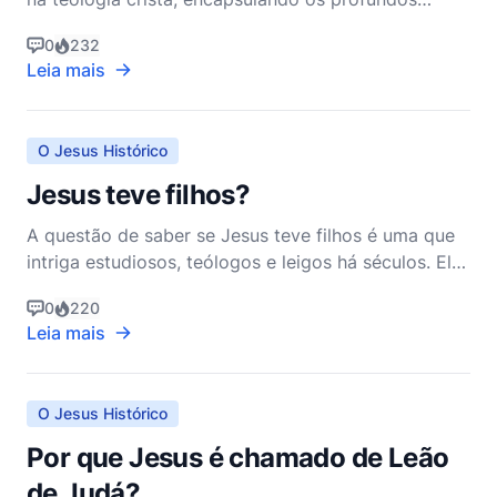
temas de sacrifício, redenção e amor divino. Para
0
232
entender como a crucificação ocorreu, devemos
Leia mais
nos aprofundar tanto em relatos históricos quanto
bíblicos, que juntos fornecem uma visão abrangente
deste
O Jesus Histórico
Jesus teve filhos?
A questão de saber se Jesus teve filhos é uma que
intriga estudiosos, teólogos e leigos há séculos. Ela
toca no coração das crenças cristãs sobre a
0
220
natureza e missão de Jesus e se cruza com
Leia mais
questões mais amplas sobre evidências históricas,
interpretação teológica e o desenvolvimento da
doutrina cris
O Jesus Histórico
Por que Jesus é chamado de Leão
de Judá?