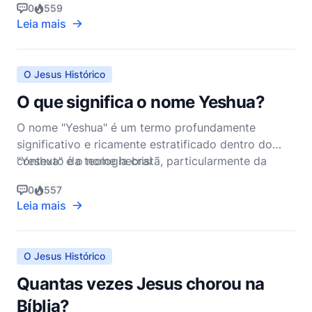
0
559
ocorrendo cinquenta dias após a Páscoa, é
Leia mais
significativo na tradição cristã porque marca a
descida do Espírito Santo sobre os apóstolos e
outros seguidor
O Jesus Histórico
O que significa o nome Yeshua?
O nome "Yeshua" é um termo profundamente
significativo e ricamente estratificado dentro do
contexto da teologia cristã, particularmente da
"Yeshua" é o nome hebrai
cristologia. Para entender seu significado, devemos
0
557
nos aprofundar em suas raízes linguísticas, uso
Leia mais
histórico e implicações teológicas.
O Jesus Histórico
Quantas vezes Jesus chorou na
Bíblia?