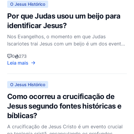
O Jesus Histórico
Por que Judas usou um beijo para
identificar Jesus?
Nos Evangelhos, o momento em que Judas
Iscariotes trai Jesus com um beijo é um dos eventos
mais pungentes e simbolicamente ricos na narrativa
0
273
da Paixão. O ato de traição é registrado em todos
Leia mais
os quatro Evangelhos, destacando sua importância
na história da prisão e crucificação de Jesus. Para
entende
O Jesus Histórico
Como ocorreu a crucificação de
Jesus segundo fontes históricas e
bíblicas?
A crucificação de Jesus Cristo é um evento crucial
na teologia cristã, encapsulando os profundos