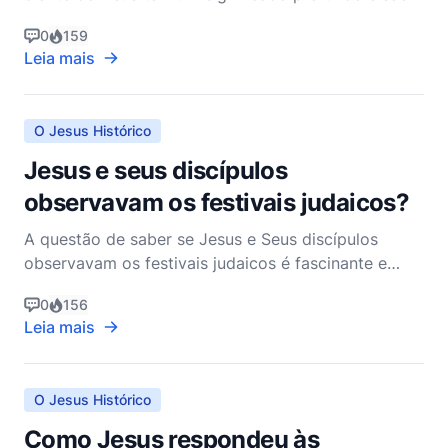
centrais para entender sua missão e mensagem.
0
159
Seus ensinamentos não foram apenas
Leia mais
revolucionários para a época, mas continuam a
ressoar profundamente com os crentes hoje. Jesus
falou extensivamente sobre o R
O Jesus Histórico
Jesus e seus discípulos
observavam os festivais judaicos?
A questão de saber se Jesus e Seus discípulos
observavam os festivais judaicos é fascinante e
mergulha profundamente no contexto histórico e
0
156
cultural do Novo Testamento. De uma perspectiva
Leia mais
cristã não denominacional, é claro que Jesus e Seus
discípulos realmente observavam os festivais
judaicos. Esta
O Jesus Histórico
Como Jesus respondeu às