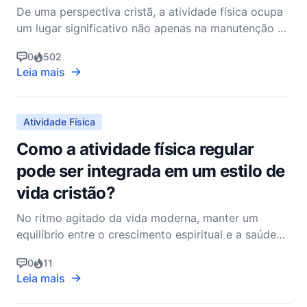
De uma perspectiva cristã, a atividade física ocupa
um lugar significativo não apenas na manutenção da
nossa saúde, mas também na promoção do nosso
0
502
bem-estar espiritual. A Bíblia, embora não seja um
Leia mais
livro didático sobre exercícios, contém inúmeras
referências e princípios que ressaltam a importância
Atividade Física
Como a atividade física regular
pode ser integrada em um estilo de
vida cristão?
No ritmo agitado da vida moderna, manter um
equilíbrio entre o crescimento espiritual e a saúde
física pode às vezes parecer desafiador. No
0
11
entanto, como mordomos da criação de Deus, os
Leia mais
cristãos são chamados não apenas a cultivar seu
bem-estar espiritual, mas também a cuidar de seus