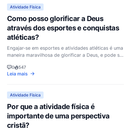
Atividade Física
Como posso glorificar a Deus
através dos esportes e conquistas
atléticas?
Engajar-se em esportes e atividades atléticas é uma
maneira maravilhosa de glorificar a Deus, e pode ser
uma parte integral da sua vida espiritual. Como
0
547
pastor cristão não denominacional, acredito que
Leia mais
todos os aspectos de nossas vidas, incluindo
nossas atividades físicas, podem ser usados para
honra
Atividade Física
Por que a atividade física é
importante de uma perspectiva
cristã?