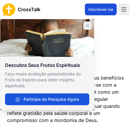
CrossTalk
Inscrever-se
Open 
Fechar banner
Home
Arquivo de Perguntas
Adoração e Ritual
Expressão Artística
Atividade Física
Atividade Física
Descubra Seus Frutos Espirituais
Faça nossa avaliação personalizada do
A atividade física é reconhecida por seus benefícios
Fruto do Espírito para obter insights
para a saúde física e mental, alinhando-se com a
espirituais.
ética cristã de manter o corpo saudável como um
templo do Espírito Santo. O exercício regular
Participe da Pesquisa Agora
também pode ser uma disciplina espiritual quando
reflete gratidão pela saúde corporal e um
compromisso com a mordomia de Deus.