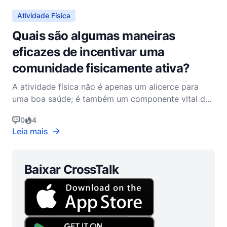
corpos físicos.
Atividade Física
Quais são algumas maneiras
eficazes de incentivar uma
comunidade fisicamente ativa?
A atividade física não é apenas um alicerce para
uma boa saúde; é também um componente vital do
bem-estar espiritual. Como administradores dos
0
4
corpos que Deus nos confiou, é nosso dever mantê-
Leia mais
los com cuidado e diligência. O Apóstolo Paulo em 1
Coríntios 6:19-20 nos lembra: "Acaso não sabem
que o cor
Baixar CrossTalk