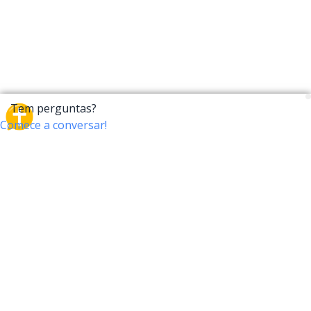
CrossTalk
O CrossTalk oferece uma nova maneira de interagir
com a Bíblia, conectando usuários de mais de 190