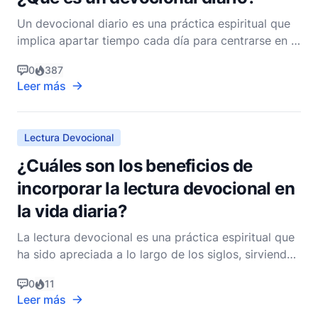
Un devocional diario es una práctica espiritual que
implica apartar tiempo cada día para centrarse en la
Palabra de Dios, reflexionar sobre su significado y
0
387
aplicar sus enseñanzas a la vida de uno. Esta
Leer más
práctica está arraigada en el deseo de acercarse
más a Dios, entender Su voluntad y cultivar una
Lectura Devocional
¿Cuáles son los beneficios de
incorporar la lectura devocional en
la vida diaria?
La lectura devocional es una práctica espiritual que
ha sido apreciada a lo largo de los siglos, sirviendo
como un componente vital en la vida de muchos
0
11
creyentes. Esta práctica implica leer y meditar en
Leer más
las Escrituras, junto con otros textos espirituales,