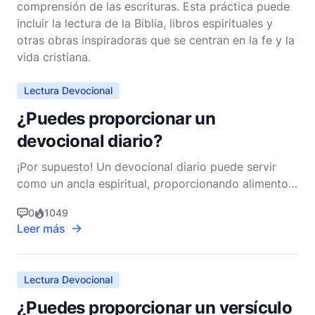
comprensión de las escrituras. Esta práctica puede
incluir la lectura de la Biblia, libros espirituales y
otras obras inspiradoras que se centran en la fe y la
vida cristiana.
Lectura Devocional
¿Puedes proporcionar un
devocional diario?
¡Por supuesto! Un devocional diario puede servir
como un ancla espiritual, proporcionando alimento
para el alma y guía para la vida diaria. A
0
1049
continuación, se presenta un devocional diseñado
Leer más
para ayudarte a reflexionar sobre la Palabra de
Dios, profundizar tu relación con Él y aplicar
principios bíb
Lectura Devocional
¿Puedes proporcionar un versículo