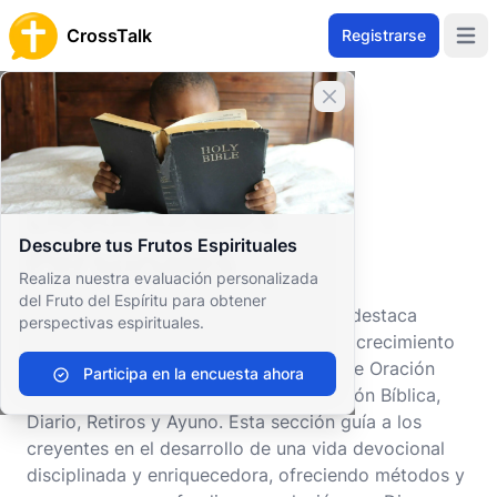
CrossTalk
Registrarse
Open 
Cerrar banner
Inicio
Archivo de Preguntas
Culto y Ritual
Devocionales Personales
Devocionales
Descubre tus Frutos Espirituales
Personales
Realiza nuestra evaluación personalizada
del Fruto del Espíritu para obtener
La sección "Devocionales Personales" destaca
perspectivas espirituales.
prácticas individuales que fomentan el crecimiento
espiritual y la reflexión personal. Incluye Oración
Participa en la encuesta ahora
Personal, Lectura Devocional, Meditación Bíblica,
Diario, Retiros y Ayuno. Esta sección guía a los
creyentes en el desarrollo de una vida devocional
disciplinada y enriquecedora, ofreciendo métodos y