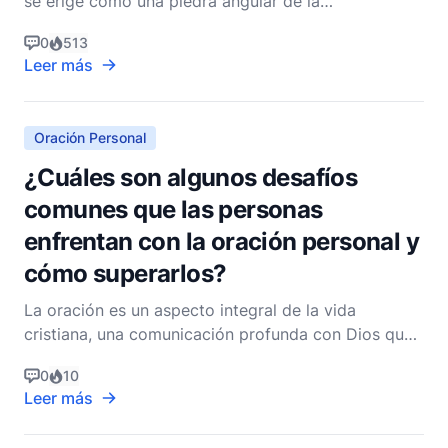
se erige como una piedra angular de la
espiritualidad cristiana. Es en estos momentos
0
513
tranquilos de oración donde los individuos a
Leer más
menudo encuentran fortaleza, guía y una conexión
más profunda con Dios. Comprender cómo la
oración personal puede im
Oración Personal
¿Cuáles son algunos desafíos
comunes que las personas
enfrentan con la oración personal y
cómo superarlos?
La oración es un aspecto integral de la vida
cristiana, una comunicación profunda con Dios que
nutre nuestro crecimiento espiritual y fortalece
0
10
nuestra fe. Sin embargo, muchos creyentes se
Leer más
encuentran luchando con la oración personal,
encontrando varios obstáculos que pueden hacer