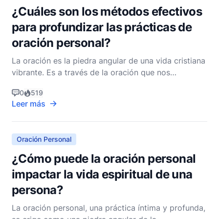
¿Cuáles son los métodos efectivos
para profundizar las prácticas de
oración personal?
La oración es la piedra angular de una vida cristiana
vibrante. Es a través de la oración que nos
comunicamos con Dios, expresamos nuestros
0
519
deseos, confesamos nuestros pecados y buscamos
Leer más
guía. Profundizar en la práctica de la oración
personal puede llevar a una relación más profunda
con Dios y a una
Oración Personal
¿Cómo puede la oración personal
impactar la vida espiritual de una
persona?
La oración personal, una práctica íntima y profunda,