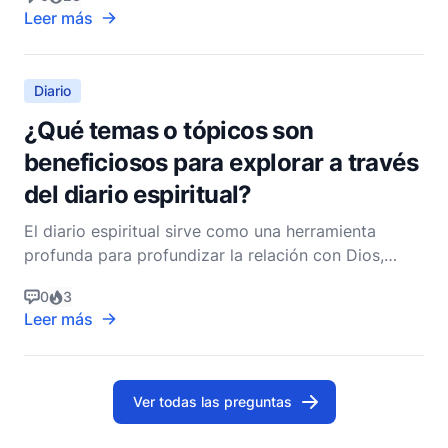
Cuando se integra con otras prácticas devocionales,
Leer más
el diario no solo mejora estas actividades, sino que
también profundiza nuestra relación con Dios. Esta
in
Diario
¿Qué temas o tópicos son
beneficiosos para explorar a través
del diario espiritual?
El diario espiritual sirve como una herramienta
profunda para profundizar la relación con Dios,
mejorar la autoconciencia y fomentar el crecimiento
0
3
espiritual. Esta práctica de registrar pensamientos,
Leer más
oraciones, reflexiones e ideas no solo ayuda a
documentar el viaje espiritual, sino que también pro
Ver todas las preguntas