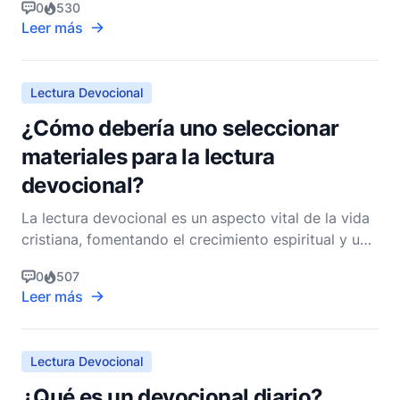
0
530
crecimiento espiritual personal. Esta práctica no es
Leer más
exclusiva del cristianismo; sin embargo, dentro de la
tradición cristiana, ocupa un lugar si
Lectura Devocional
¿Cómo debería uno seleccionar
materiales para la lectura
devocional?
La lectura devocional es un aspecto vital de la vida
cristiana, fomentando el crecimiento espiritual y una
relación más profunda con Dios. Es un ejercicio
0
507
íntimo que implica leer las Escrituras y otros textos
Leer más
espirituales para reflexionar sobre la Palabra de
Dios y su aplicación en la vida de uno. D
Lectura Devocional
¿Qué es un devocional diario?