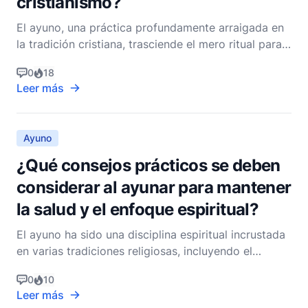
cristianismo?
El ayuno, una práctica profundamente arraigada en
la tradición cristiana, trasciende el mero ritual para
tocar el núcleo mismo de la devoción espiritual. Es
0
18
un ejercicio que los cristianos de diversas
Leer más
denominaciones adoptan para profundizar sus vidas
espirituales, conectarse más íntimamente con Dios
Ayuno
¿Qué consejos prácticos se deben
considerar al ayunar para mantener
la salud y el enfoque espiritual?
El ayuno ha sido una disciplina espiritual incrustada
en varias tradiciones religiosas, incluyendo el
cristianismo, durante siglos. Se considera no solo
0
10
como un medio de restricción física, sino como una
Leer más
forma profunda de profundizar la fe, demostrar