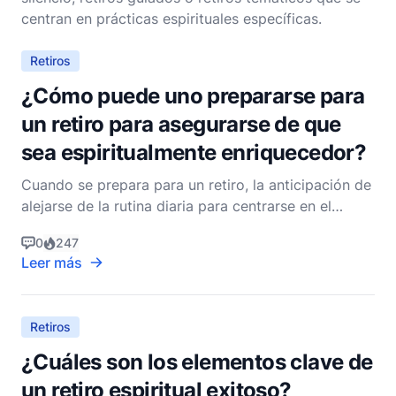
centran en prácticas espirituales específicas.
Retiros
¿Cómo puede uno prepararse para
un retiro para asegurarse de que
sea espiritualmente enriquecedor?
Cuando se prepara para un retiro, la anticipación de
alejarse de la rutina diaria para centrarse en el
crecimiento espiritual puede ser tanto emocionante
0
247
como un poco desalentadora. El propósito de un
Leer más
retiro es proporcionar un espacio y tiempo
sagrados para la reflexión, la oración y la conexión
con
Retiros
¿Cuáles son los elementos clave de
un retiro espiritual exitoso?