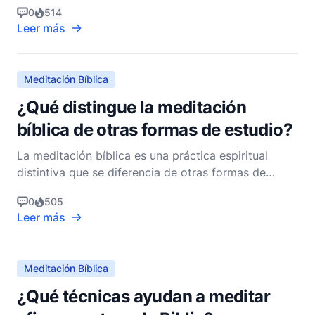
0
514
Leer más
Meditación Bíblica
¿Qué distingue la meditación
bíblica de otras formas de estudio?
La meditación bíblica es una práctica espiritual
distintiva que se diferencia de otras formas de
estudio bíblico debido a su profundidad, propósito
0
505
y enfoque. A diferencia de una lectura superficial o
Leer más
incluso de un estudio profundo dirigido a la
comprensión intelectual, la meditación bíblica busca
i
Meditación Bíblica
¿Qué técnicas ayudan a meditar