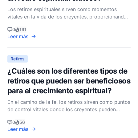
Los retiros espirituales sirven como momentos
vitales en la vida de los creyentes, proporcionando
oportunidades para la renovación, la reflexión, una
0
191
comunión más profunda con Dios y el crecimiento
Leer más
espiritual. Estos retiros pueden variar ampliamente
en su enfoque y actividades, pero ciertos elemento
Retiros
¿Cuáles son los diferentes tipos de
retiros que pueden ser beneficiosos
para el crecimiento espiritual?
En el camino de la fe, los retiros sirven como puntos
de control vitales donde los creyentes pueden
pausar, reflexionar, rejuvenecer y profundizar su
0
56
relación con Dios. Estos santuarios espirituales
Leer más
ofrecen un respiro del ajetreo diario, permitiendo a