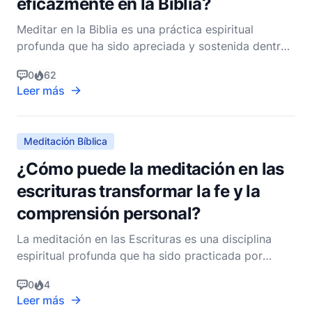
eficazmente en la Biblia?
Meditar en la Biblia es una práctica espiritual
profunda que ha sido apreciada y sostenida dentro
de la tradición cristiana durante siglos. Es un
0
62
método por el cual los creyentes buscan
Leer más
profundizar su relación con Dios, entender Su
voluntad y transformar sus vidas de acuerdo con Su
palabra. La Bibli
Meditación Bíblica
¿Cómo puede la meditación en las
escrituras transformar la fe y la
comprensión personal?
La meditación en las Escrituras es una disciplina
espiritual profunda que ha sido practicada por
creyentes a lo largo de los siglos. Es un método por
0
4
el cual los individuos se comprometen
Leer más
profundamente con la Palabra de Dios, no solo