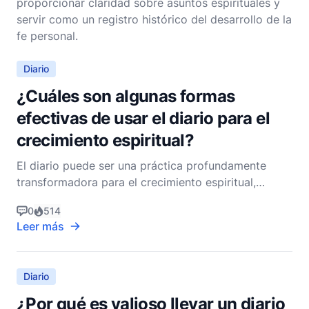
proporcionar claridad sobre asuntos espirituales y
servir como un registro histórico del desarrollo de la
fe personal.
Diario
¿Cuáles son algunas formas
efectivas de usar el diario para el
crecimiento espiritual?
El diario puede ser una práctica profundamente
transformadora para el crecimiento espiritual,
ofreciendo una forma única de profundizar tu
0
514
relación con Dios, reflexionar sobre tu viaje
Leer más
espiritual y obtener ideas sobre tu fe. Como pastor
cristiano no denominacional, creo que llevar un
diario sirve co
Diario
¿Por qué es valioso llevar un diario