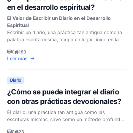
en el desarrollo espiritual?
El Valor de Escribir un Diario en el Desarrollo
Espiritual
Escribir un diario, una práctica tan antigua como la
palabra escrita misma, ocupa un lugar único en la
vida de un creyente que busca profundizar su
0
183
caminar espiritual. Esta actividad personal y
Leer más
reflexiva sirve como un puente que conecta
Diario
¿Cómo se puede integrar el diario
con otras prácticas devocionales?
El diario, una práctica tan antigua como las
escrituras mismas, sirve como un método profundo
de reflexión personal y crecimiento espiritual.
0
23