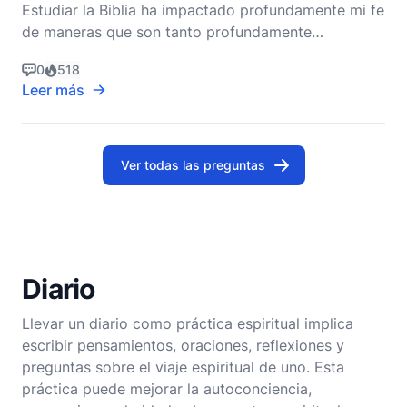
Estudiar la Biblia ha impactado profundamente mi fe
de maneras que son tanto profundamente
personales como universalmente relacionadas con
0
518
la experiencia cristiana. El viaje a través de las
Leer más
Escrituras no es meramente un esfuerzo académico,
sino una peregrinación transformadora que moldea
el corazón,
Ver todas las preguntas
Diario
Llevar un diario como práctica espiritual implica
escribir pensamientos, oraciones, reflexiones y
preguntas sobre el viaje espiritual de uno. Esta
práctica puede mejorar la autoconciencia,