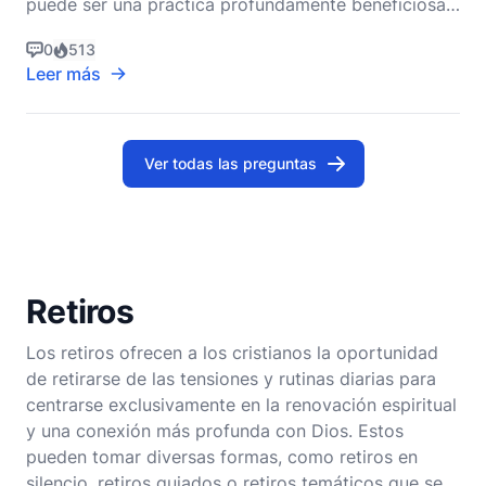
puede ser una práctica profundamente beneficiosa,
proporcionando alimento espiritual, apoyo
0
513
emocional y una conexión más profunda con Dios.
Leer más
El ayuno, en su esencia, es un tiempo de acercarse a
Dios absteniéndose de ciertas necesidades o
deseos físicos, a
Ver todas las preguntas
Retiros
Los retiros ofrecen a los cristianos la oportunidad
de retirarse de las tensiones y rutinas diarias para
centrarse exclusivamente en la renovación espiritual
y una conexión más profunda con Dios. Estos
pueden tomar diversas formas, como retiros en
silencio, retiros guiados o retiros temáticos que se