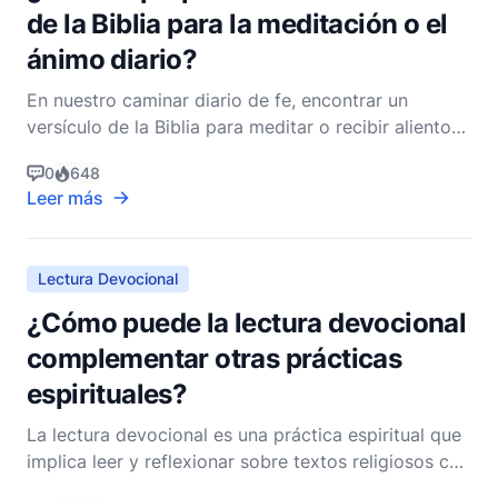
de la Biblia para la meditación o el
ánimo diario?
En nuestro caminar diario de fe, encontrar un
versículo de la Biblia para meditar o recibir aliento
puede ser una forma poderosa de conectarse con
0
648
Dios y obtener fuerzas para el día que tenemos por
Leer más
delante. Un versículo que ha sido fuente de
inspiración y consuelo para muchos creyentes es
Filipenses
Lectura Devocional
¿Cómo puede la lectura devocional
complementar otras prácticas
espirituales?
La lectura devocional es una práctica espiritual que
implica leer y reflexionar sobre textos religiosos con
la intención de profundizar la fe y mejorar el