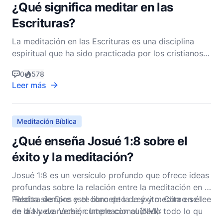
¿Qué significa meditar en las
Escrituras?
La meditación en las Escrituras es una disciplina
espiritual que ha sido practicada por los cristianos a
lo largo de los siglos. Implica un compromiso
0
578
profundo y reflexivo con la Palabra de Dios,
Leer más
permitiendo que penetre en nuestros corazones y
mentes, transformándonos desde adentro hacia
afuera. A d
Meditación Bíblica
¿Qué enseña Josué 1:8 sobre el
éxito y la meditación?
Josué 1:8 es un versículo profundo que ofrece ideas
profundas sobre la relación entre la meditación en la
Palabra de Dios y el concepto de éxito. Como se lee
"Recita siempre este libro de la Ley y medita en él
en la Nueva Versión Internacional (NVI):
de día y de noche; cumple con cuidado todo lo qu