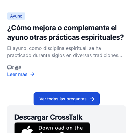
penitencia y mejorar la vida de oración. Aunque l
Ayuno
¿Cómo mejora o complementa el
ayuno otras prácticas espirituales?
El ayuno, como disciplina espiritual, se ha
practicado durante siglos en diversas tradiciones
religiosas, con raíces profundamente arraigadas en
0
6
la espiritualidad cristiana. A menudo se ve no solo
Leer más
como un acto de abstenerse de comida o bebida,
sino como un medio profundo para la iluminación
espiritu
Ver todas las preguntas
Descargar CrossTalk