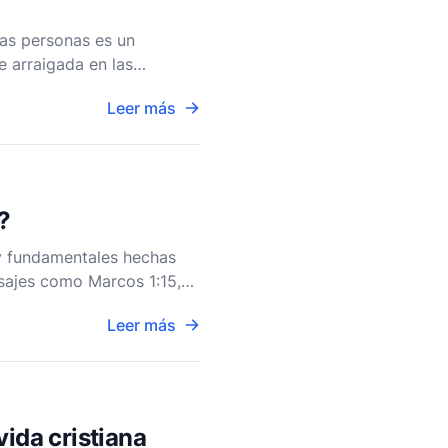
nas personas es un
e arraigada en las
fundas verdades es
Leer más
?
 y fundamentales hechas
asajes como Marcos 1:15,
ente su sig
Leer más
vida cristiana