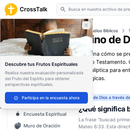
Buscar
CrossTalk
Cerrar banner
Inicio
Archivo de Preguntas
Estudios Bíblicos
Reino de D
Inicio
Examina cómo se pres
Archivo de Preguntas
Nuevo Testamento. Ob
Descubre tus Frutos Espirituales
Nuestro blog
apocalíptica para en
Realiza nuestra evaluación personalizada
teológicas.
del Fruto del Espíritu para obtener
Contenido guardado
perspectivas espirituales.
Preguntas Populares
Reino de Dios a través de
Participa en la encuesta ahora
Biblia Sagrada
¿Qué significa b
Encuesta Espiritual
La frase "buscad prime
Muro de Oración
Mateo 6:33. Esta direct