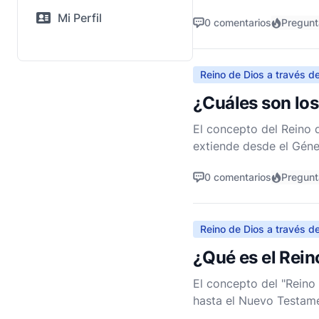
priorizar el gobierno 
Mi Perfil
0 comentarios
Pregun
Reino de Dios a través de
¿Cuáles son los
El concepto del Reino 
extiende desde el Génes
y su plan redentor par
0 comentarios
Pregunt
Reino de Dios a través de
¿Qué es el Rein
El concepto del "Reino 
hasta el Nuevo Testame
soberano de Dios, Su p