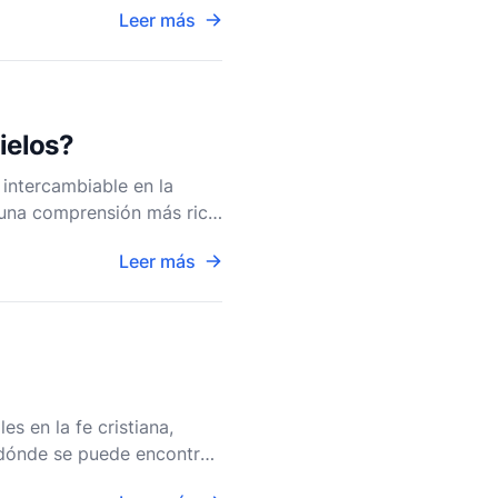
Leer más
Cielos?
intercambiable en la
 una comprensión más rica
s, primero debem
Leer más
s en la fe cristiana,
 dónde se puede encontrar
 las Escritur