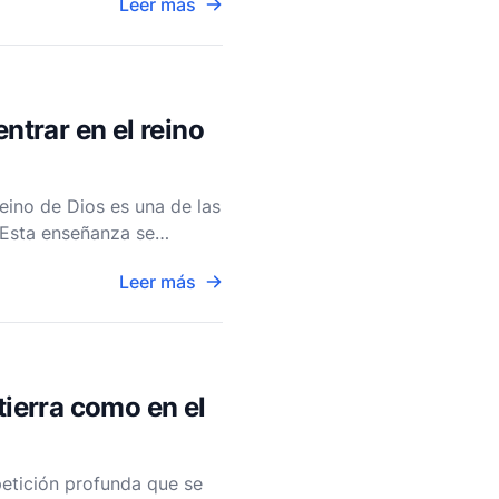
Leer más
ntrar en el reino
reino de Dios es una de las
 Esta enseñanza se
8:24-25. El p
Leer más
tierra como en el
 petición profunda que se