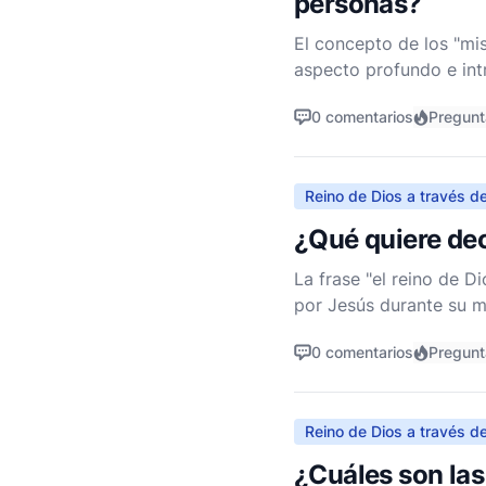
personas?
El concepto de los "mis
aspecto profundo e intr
enseñanzas de Jesús, e
0 comentarios
Pregunt
Reino de Dios a través de
¿Qué quiere deci
La frase "el reino de 
por Jesús durante su mi
encapsula la esencia d
0 comentarios
Pregunt
Reino de Dios a través de
¿Cuáles son las 