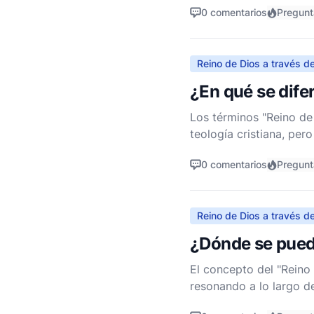
0 comentarios
Pregunt
Reino de Dios a través de
¿En qué se difer
Los términos "Reino de
teología cristiana, pe
y profunda de las ense
0 comentarios
Pregunt
Reino de Dios a través de
¿Dónde se puede
El concepto del "Reino
resonando a lo largo 
el Reino de Dios implic