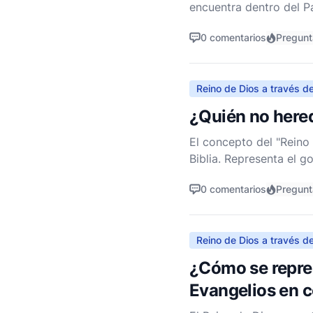
encuentra dentro del P
(Mateo 6:9-13). Esta o
0 comentarios
Pregun
Reino de Dios a través de
¿Quién no hered
El concepto del "Reino 
Biblia. Representa el g
cuestión de quién no h
0 comentarios
Pregun
Reino de Dios a través de
¿Cómo se repres
Evangelios en c