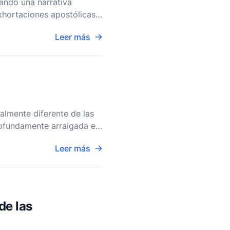
ando una narrativa
xhortaciones apostólicas y
eino de Dios de
Leer más
almente diferente de las
rofundamente arraigada en
ncional
Leer más
de las