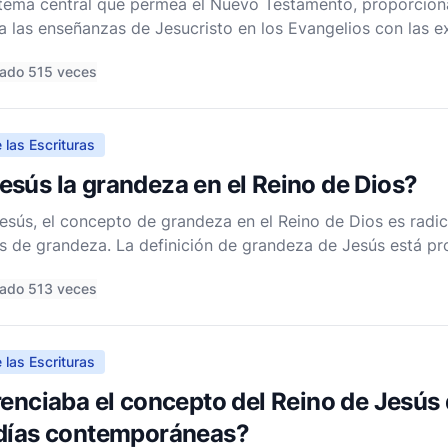
 tema central que permea el Nuevo Testamento, proporcion
a las enseñanzas de Jesucristo en los Evangelios con las e
as en las Epístolas. Para entender cómo se representa el R
ado 515 veces
 las Escrituras
sús la grandeza en el Reino de Dios?
esús, el concepto de grandeza en el Reino de Dios es radic
 de grandeza. La definición de grandeza de Jesús está p
 y la fe infantil. Sus enseñanzas desafían la sabiduría conve
ado 513 veces
 las Escrituras
renciaba el concepto del Reino de Jesús 
udías contemporáneas?