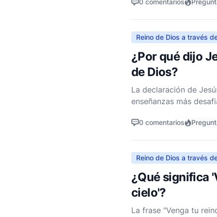
0 comentarios
Pregun
Reino de Dios a través de
¿Por qué dijo Je
de Dios?
La declaración de Jesús
enseñanzas más desafia
registra en varios lug
0 comentarios
Pregun
Reino de Dios a través de
¿Qué significa '
cielo'?
La frase "Venga tu rein