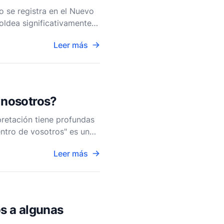
o se registra en el Nuevo
oldea significativamente
el Reino di
Leer más
e nosotros?
rpretación tiene profundas
dentro de vosotros" es una
Leer más
os a algunas