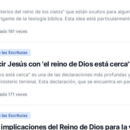
terios del reino de los cielos" que están ocultos para algu
igante de la teología bíblica. Esta idea está particularment
specialmente en las parábolas que usó para transmitir pro
ado 181 veces
 las Escrituras
r Jesús con 'el reino de Dios está cerca'
Dios está cerca" es una de las declaraciones más profundas
nisterio terrenal. Esta declaración, que se encuentra en p
e la misión y el mensaje de Jesús. Para comprender plenam
ado 171 veces
 las Escrituras
implicaciones del Reino de Dios para la 