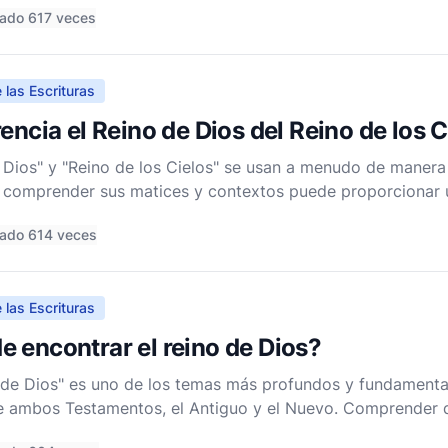
ado 617 veces
 las Escrituras
encia el Reino de Dios del Reino de los 
 Dios" y "Reino de los Cielos" se usan a menudo de manera 
ro comprender sus matices y contextos puede proporcionar
ñanzas bíblicas. Para abordar cómo difieren estos término
ado 614 veces
 las Escrituras
 encontrar el reino de Dios?
 de Dios" es uno de los temas más profundos y fundamentale
de ambos Testamentos, el Antiguo y el Nuevo. Comprender
a explorar su naturaleza multifacética tal como se revela en