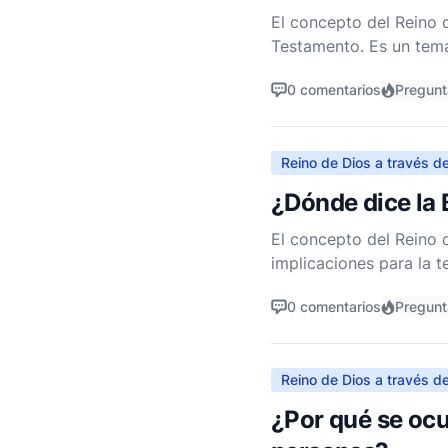
El concepto del Reino d
Testamento. Es un tema
todo el panorama teoló
0 comentarios
Pregun
Reino de Dios a través de
¿Dónde dice la B
El concepto del Reino d
implicaciones para la t
referencia específica q
0 comentarios
Pregunt
Reino de Dios a través de
¿Por qué se ocul