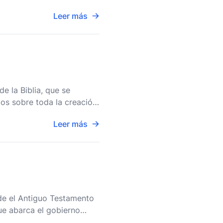
as vidas
Leer más
e la Biblia, que se
ios sobre toda la creación
s requiere un
Leer más
sde el Antiguo Testamento
ue abarca el gobierno
e Sus propósi