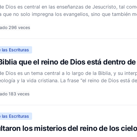
e Dios es central en las enseñanzas de Jesucristo, tal com
 que no solo impregna los evangelios, sino que también m
gico cristiano. Para entender cómo el concepto de Jesús d
tado 296 veces
 las Escrituras
iblia que el reino de Dios está dentro d
e Dios es un tema central a lo largo de la Biblia, y su inte
eología y la vida cristiana. La frase "el reino de Dios está 
ue se encuentra en el Evangelio de Lucas. En Lucas 17:20
ado 183 veces
 las Escrituras
taron los misterios del reino de los ciel