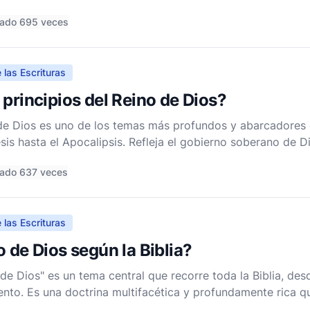
y las normas de Dios por encima de todo lo demás en nuestr
tado 695 veces
 las Escrituras
 principios del Reino de Dios?
de Dios es uno de los temas más profundos y abarcadores d
is hasta el Apocalipsis. Refleja el gobierno soberano de D
a la humanidad. Comprender los principios del Reino de Dio
ado 637 veces
 las Escrituras
o de Dios según la Biblia?
de Dios" es un tema central que recorre toda la Biblia, de
nto. Es una doctrina multifacética y profundamente rica q
lan redentor para la humanidad y el cumplimiento último d