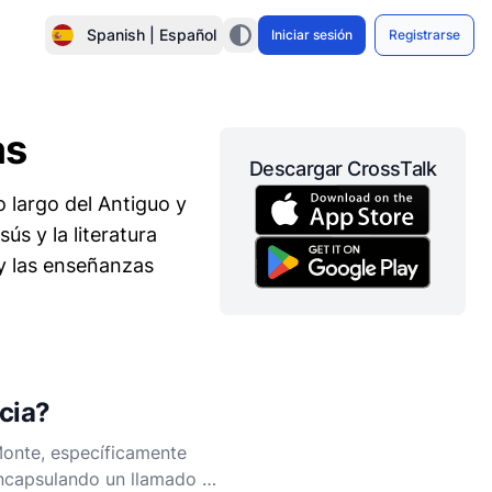
Spanish | Español
Iniciar sesión
Registrarse
as
Descargar CrossTalk
 largo del Antiguo y
s y la literatura
 y las enseñanzas
icia?
 Monte, específicamente
 encapsulando un llamado a