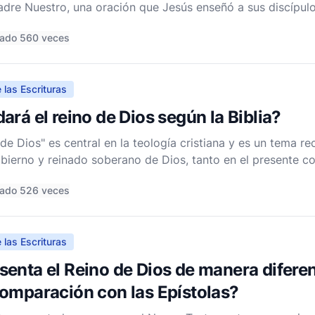
adre Nuestro, una oración que Jesús enseñó a sus discípul
ración es uno de los pasajes más conocidos y frecuentemen
tado 560 veces
 las Escrituras
ará el reino de Dios según la Biblia?
de Dios" es central en la teología cristiana y es un tema rec
obierno y reinado soberano de Dios, tanto en el presente co
eredará el Reino de Dios se aborda explícitamente en vario
tado 526 veces
 las Escrituras
enta el Reino de Dios de manera diferen
omparación con las Epístolas?