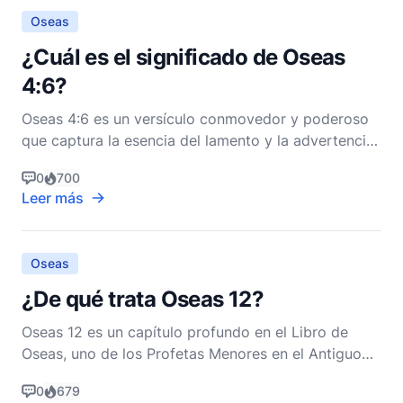
Oseas
¿Cuál es el significado de Oseas
4:6?
Oseas 4:6 es un versículo conmovedor y poderoso
que captura la esencia del lamento y la advertencia
de Dios al pueblo de Israel. El versículo dice: "Mi
0
700
pueblo es destruido por falta de conocimiento;
Leer más
porque tú has rechazado el conocimiento, yo te
rechazaré para que no seas sacerdote para mí. Y
como h
Oseas
¿De qué trata Oseas 12?
Oseas 12 es un capítulo profundo en el Libro de
Oseas, uno de los Profetas Menores en el Antiguo
Testamento. Este capítulo es un rico tapiz de
0
679
reflexión histórica, reprensión profética y anhelo