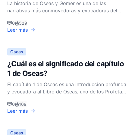
La historia de Oseas y Gomer es una de las
narrativas más conmovedoras y evocadoras del
Antiguo Testamento, encapsulando temas de amor,
0
529
traición, juicio y redención. Encontrada en el Libro
Leer más
de Oseas, esta historia no es meramente un relato
histórico, sino también una poderosa alegoría de la
relación
Oseas
¿Cuál es el significado del capítulo
1 de Oseas?
El capítulo 1 de Oseas es una introducción profunda
y evocadora al Libro de Oseas, uno de los Profetas
Menores en el Antiguo Testamento. Este capítulo
0
169
establece el escenario para toda la narrativa y el
Leer más
mensaje teológico del libro, encapsulando temas de
amor divino, juicio y redención. Para apreciar
Oseas