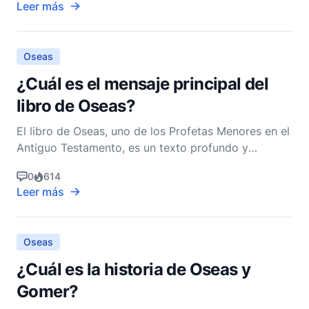
Leer más
divino por el arrepentimiento de Israel. Al
adentrarnos en Oseas 12, es esencial entender el
contexto en e
Oseas
¿Cuál es el mensaje principal del
libro de Oseas?
El libro de Oseas, uno de los Profetas Menores en el
Antiguo Testamento, es un texto profundo y
conmovedor que ofrece una visión única de la
0
614
relación entre Dios y Su pueblo, Israel. Escrito por el
Leer más
profeta Oseas, quien ministró durante un período
tumultuoso en la historia de Israel, el libro es una m
Oseas
¿Cuál es la historia de Oseas y
Gomer?