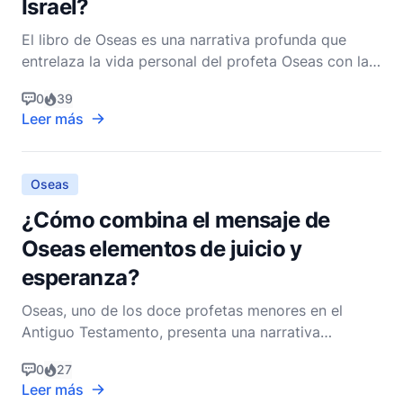
Israel?
El libro de Oseas es una narrativa profunda que
entrelaza la vida personal del profeta Oseas con la
relación espiritual y de pacto entre Dios e Israel.
0
39
Esta conexión no es meramente un telón de fondo
Leer más
para el discurso teológico, sino que sirve como una
parábola viviente, ilustrando el amor constante,
Oseas
¿Cómo combina el mensaje de
Oseas elementos de juicio y
esperanza?
Oseas, uno de los doce profetas menores en el
Antiguo Testamento, presenta una narrativa
profunda que entrelaza intrincadamente temas de
0
27
juicio y esperanza. Su ministerio profético,
Leer más
ambientado en el Reino del Norte de Israel durante