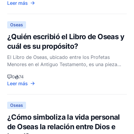
Leer más
es una figura central en el libro que lleva su nombre,
y su vida y mensaje están profundamente
entrelazados co
Oseas
¿Quién escribió el Libro de Oseas y
cuál es su propósito?
El Libro de Oseas, ubicado entre los Profetas
Menores en el Antiguo Testamento, es una pieza
profunda y conmovedora de la literatura bíblica que
0
74
ofrece una exploración profunda de la relación de
Leer más
Dios con Su pueblo. Escrito por el profeta Oseas,
este libro sirve tanto como un relato histórico como
un
Oseas
¿Cómo simboliza la vida personal
de Oseas la relación entre Dios e