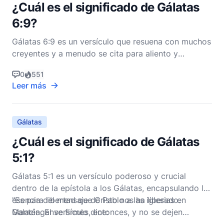
¿Cuál es el significado de Gálatas
6:9?
Gálatas 6:9 es un versículo que resuena con muchos
creyentes y a menudo se cita para aliento y
perseverancia. El versículo dice: "No nos cansemos
0
551
de hacer el bien, porque a su debido tiempo
Leer más
cosecharemos si no nos damos por vencidos" (NVI).
Para comprender plenamente el significado de este
versículo,
Gálatas
¿Cuál es el significado de Gálatas
5:1?
Gálatas 5:1 es un versículo poderoso y crucial
dentro de la epístola a los Gálatas, encapsulando la
esencia del mensaje de Pablo a las iglesias en
"Es para libertad que Cristo nos ha liberado.
Galacia. El versículo dice:
Manténganse firmes, entonces, y no se dejen