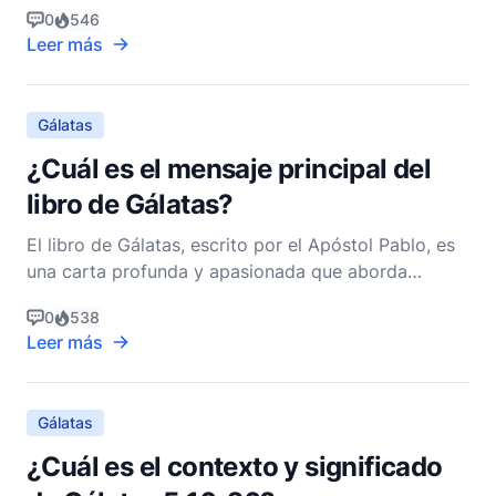
someter nuevamente a un yugo de
0
546
Leer más
Gálatas
¿Cuál es el mensaje principal del
libro de Gálatas?
El libro de Gálatas, escrito por el Apóstol Pablo, es
una carta profunda y apasionada que aborda
aspectos clave de la teología y la práctica cristiana.
0
538
En su núcleo, Gálatas comunica el mensaje de la
Leer más
justificación por la fe y la libertad que los creyentes
tienen en Cristo. Esta epístola es un llamad
Gálatas
¿Cuál es el contexto y significado