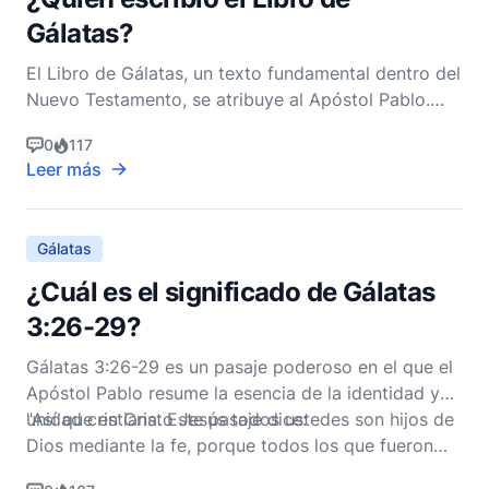
Gálatas?
El Libro de Gálatas, un texto fundamental dentro del
Nuevo Testamento, se atribuye al Apóstol Pablo.
Esta atribución no solo es una cuestión de tradición,
0
117
sino que también está respaldada por la evidencia
Leer más
interna dentro de la carta misma. La epístola
comienza con una clara declaración de autoría: "P
Gálatas
¿Cuál es el significado de Gálatas
3:26-29?
Gálatas 3:26-29 es un pasaje poderoso en el que el
Apóstol Pablo resume la esencia de la identidad y
unidad cristiana. Este pasaje dice:
"Así que en Cristo Jesús todos ustedes son hijos de
Dios mediante la fe, porque todos los que fueron
bautizados en Cristo se han revestido de Cristo. Ya