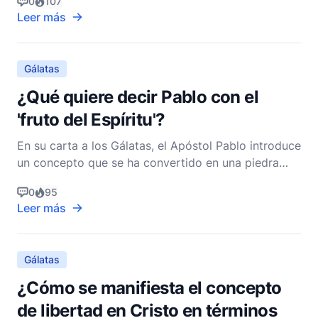
0
107
no hay
Leer más
Gálatas
¿Qué quiere decir Pablo con el
'fruto del Espíritu'?
En su carta a los Gálatas, el Apóstol Pablo introduce
un concepto que se ha convertido en una piedra
angular en la enseñanza ética cristiana: el "fruto del
0
95
Espíritu". Este término se encuentra en Gálatas 5:22-
Leer más
23, donde Pablo contrasta las obras de la carne con
el fruto del Espíritu. Entender lo que
Gálatas
¿Cómo se manifiesta el concepto
de libertad en Cristo en términos