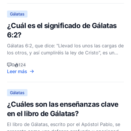
completamente su significado, es esencial
considerar el contexto de la cart
Gálatas
¿Cuál es el significado de Gálatas
6:2?
Gálatas 6:2, que dice: "Llevad los unos las cargas de
los otros, y así cumpliréis la ley de Cristo", es un
versículo profundo y multifacético que encapsula
0
124
elementos clave de la vida y teología cristiana. Este
Leer más
versículo se encuentra en la carta de Pablo a los
Gálatas, un texto rico en temas de liber
Gálatas
¿Cuáles son las enseñanzas clave
en el libro de Gálatas?
El libro de Gálatas, escrito por el Apóstol Pablo, se