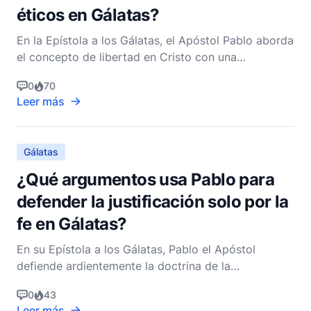
éticos en Gálatas?
En la Epístola a los Gálatas, el Apóstol Pablo aborda
el concepto de libertad en Cristo con una
profundidad profunda, presentándolo no solo como
0
70
una verdad teológica sino como un principio
Leer más
transformador que tiene implicaciones éticas para la
vida de un creyente. Entender el mensaje de Pablo
en Gálat
Gálatas
¿Qué argumentos usa Pablo para
defender la justificación solo por la
fe en Gálatas?
En su Epístola a los Gálatas, Pablo el Apóstol
defiende ardientemente la doctrina de la
justificación por la fe sola, una piedra angular de la
0
43
teología cristiana que enfatiza la salvación como un
Leer más