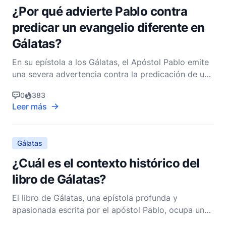
¿Por qué advierte Pablo contra
predicar un evangelio diferente en
Gálatas?
En su epístola a los Gálatas, el Apóstol Pablo emite
una severa advertencia contra la predicación de un
evangelio diferente. Esta advertencia se encuentra
0
383
en Gálatas 1:6-9, donde Pablo expresa su asombro
Leer más
de que los gálatas estén desertando tan
rápidamente de aquel que los llamó por la gracia de
Cris
Gálatas
¿Cuál es el contexto histórico del
libro de Gálatas?
El libro de Gálatas, una epístola profunda y
apasionada escrita por el apóstol Pablo, ocupa un
lugar significativo en el Nuevo Testamento. Aborda