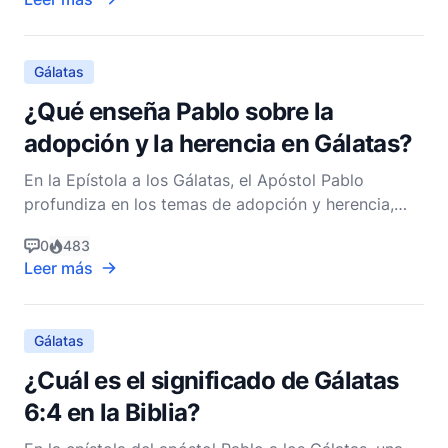
Gálatas
¿Qué enseña Pablo sobre la
adopción y la herencia en Gálatas?
En la Epístola a los Gálatas, el Apóstol Pablo
profundiza en los temas de adopción y herencia,
utilizando estos conceptos para ilustrar la profunda
0
483
transformación que ocurre en la vida de un creyente
Leer más
a través de la fe en Jesucristo. Estos temas son
particularmente prominentes en Gálatas 3:23-4:7, do
Gálatas
¿Cuál es el significado de Gálatas
6:4 en la Biblia?