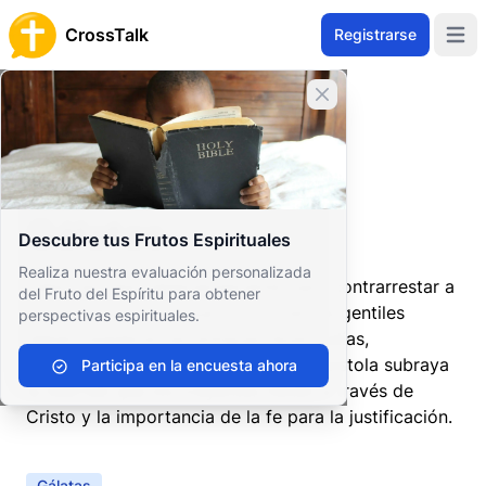
CrossTalk
Registrarse
Open 
Cerrar banner
Inicio
Archivo de Preguntas
Nuevo Testamento
Epístolas Paulinas
Gálatas
Gálatas
Descubre tus Frutos Espirituales
Realiza nuestra evaluación personalizada
Pablo escribe vehementemente para contrarrestar a
del Fruto del Espíritu para obtener
aquellos que dicen que los conversos gentiles
perspectivas espirituales.
deben obedecer las antiguas leyes judías,
particularmente la circuncisión. La epístola subraya
Participa en la encuesta ahora
la libertad que los creyentes tienen a través de
Cristo y la importancia de la fe para la justificación.
Gálatas