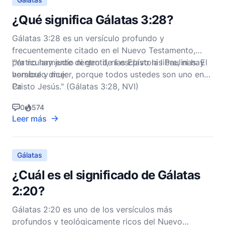
¿Qué significa Gálatas 3:28?
Gálatas 3:28 es un versículo profundo y
frecuentemente citado en el Nuevo Testamento,
particularmente dentro de las Epístolas Paulinas. El
"Ya no hay judío ni gentil, ni esclavo ni libre, ni hay
versículo dice:
hombre y mujer, porque todos ustedes son uno en
Cristo Jesús." (Gálatas 3:28, NVI)
Pa
0
574
Leer más
Gálatas
¿Cuál es el significado de Gálatas
2:20?
Gálatas 2:20 es uno de los versículos más
profundos y teológicamente ricos del Nuevo