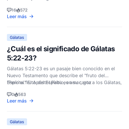
Testamento. Dice: "He sido crucificado con Cristo y
16
572
ya no vivo yo, sino que Cristo vive en mí. La vida
Leer más
que ahora vivo en el cuerpo, la vivo por la fe en el
Hijo de Dios, quien me amó y se entregó por mí"
(NVI). Este
Gálatas
¿Cuál es el significado de Gálatas
5:22-23?
Gálatas 5:22-23 es un pasaje bien conocido en el
Nuevo Testamento que describe el "fruto del
Espíritu." El Apóstol Pablo, en su carta a los Gálatas,
"Pero el fruto del Espíritu es amor, goz
proporciona una descripción detallada de cómo es
0
563
una vida guiada por el Espíritu Santo. Los versículos
Leer más
dicen:
Gálatas