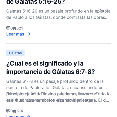
de Gálatas 5:16-26?
Gálatas 5:16-26 es un pasaje profundo en la epístola
de Pablo a los Gálatas, donde contrasta las obras
de la carne con el fruto del Espíritu. Para
0
521
comprender completamente su contexto y
Leer más
significado, necesitamos entender la narrativa más
amplia de la carta y los problemas específicos que
Pablo está a
Gálatas
¿Cuál es el significado y la
importancia de Gálatas 6:7-8?
Gálatas 6:7-8 es un pasaje profundo dentro de la
epístola de Pablo a los Gálatas, encapsulando un
principio clave de la vida cristiana y la verdad
"No os engañéis; Dios no puede ser burlado. Todo lo
espiritual. Los versículos dicen lo siguiente:
que el hombre sembrare, eso también segará. El que
si
0
514
Leer más