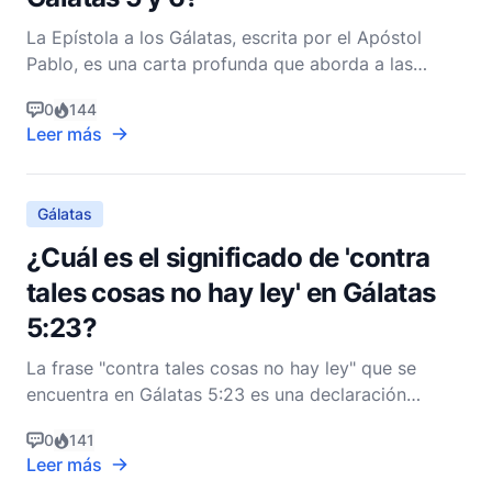
La Epístola a los Gálatas, escrita por el Apóstol
Pablo, es una carta profunda que aborda a las
primeras comunidades cristianas en Galacia. En los
0
144
capítulos 5 y 6, Pablo profundiza en temas que son
Leer más
centrales para la vida y espiritualidad cristiana,
enfatizando el contraste entre vivir por el Espírit
Gálatas
¿Cuál es el significado de 'contra
tales cosas no hay ley' en Gálatas
5:23?
La frase "contra tales cosas no hay ley" que se
encuentra en Gálatas 5:23 es una declaración
profunda hecha por el Apóstol Pablo que tiene
0
141
importantes implicaciones teológicas y prácticas
Leer más
para los cristianos. Para comprender