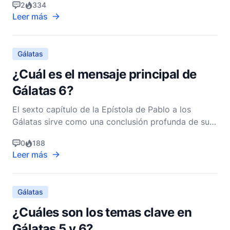
2
334
cuestiones fundamentales sobre la fe, la ley y la
Leer más
libertad cristiana. Comprender el contexto histórico
de Gálatas es crucial para captar su mensaje y la u
Gálatas
¿Cuál es el mensaje principal de
Gálatas 6?
El sexto capítulo de la Epístola de Pablo a los
Gálatas sirve como una conclusión profunda de su
carta, encapsulando temas clave de la vida
0
188
cristiana, la responsabilidad comunitaria y el poder
Leer más
transformador de la cruz. Al adentrarnos en Gálatas
6, encontramos un rico tapiz de exhortaciones e
ideas t
Gálatas
¿Cuáles son los temas clave en
Gálatas 5 y 6?