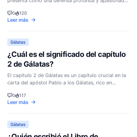
presenta como una defensa profunda y apasionada
del evangelio de la gracia. Aborda cuestiones clave
0
120
relacionadas con la fe, la ley, la libertad y el papel
Leer más
del Espíritu Santo en la vida de los creyentes. En
esta epístola, Pablo enfrenta los desafí
Gálatas
¿Cuál es el significado del capítulo
2 de Gálatas?
El capítulo 2 de Gálatas es un capítulo crucial en la
carta del apóstol Pablo a los Gálatas, rico en
significado teológico y contexto histórico. Este
0
117
capítulo es fundamental para entender la lucha de la
Leer más
iglesia cristiana primitiva con la integración de los
creyentes gentiles y el papel de la Ley Mos
Gálatas
¿Quién escribió el Libro de