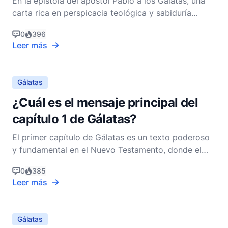
En la epístola del apóstol Pablo a los Gálatas, una
carta rica en perspicacia teológica y sabiduría
práctica, encontramos Gálatas 6:4, que dice: "Cada
0
396
uno debe examinar sus propias acciones. Entonces
Leer más
podrán sentirse orgullosos de sí mismos, sin
compararse con nadie más" (NVI). Este versículo,
enclav
Gálatas
¿Cuál es el mensaje principal del
capítulo 1 de Gálatas?
El primer capítulo de Gálatas es un texto poderoso
y fundamental en el Nuevo Testamento, donde el
apóstol Pablo se dirige a las iglesias en Galacia con
0
385
un mensaje ferviente y urgente. En este capítulo,
Leer más
Pablo establece el tono para toda la epístola al
enfatizar el origen divino de su apostolado y el
Gálatas