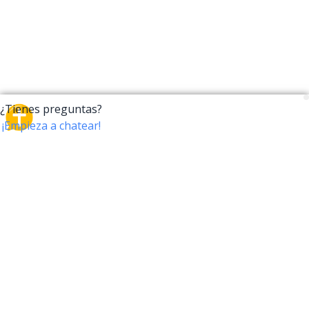
CrossTalk
CrossTalk ofrece una nueva forma de interactuar con
la Biblia, conectando a usuarios de más de 190 países