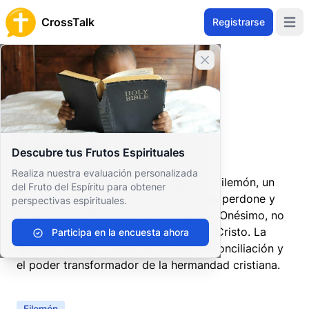
CrossTalk
Registrarse
Open 
Cerrar banner
Inicio
Archivo de Preguntas
Nuevo Testamento
Epístolas Paulinas
Filemón
Filemón
Descubre tus Frutos Espirituales
Realiza nuestra evaluación personalizada
En esta carta personal, Pablo apela a Filemón, un
del Fruto del Espíritu para obtener
líder de la iglesia en Colosas, para que perdone y
perspectivas espirituales.
acepte de vuelta a su esclavo fugitivo Onésimo, no
como esclavo sino como hermano en Cristo. La
Participa en la encuesta ahora
epístola destaca temas de perdón, reconciliación y
el poder transformador de la hermandad cristiana.
Filemón