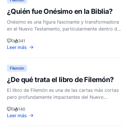
¿Quién fue Onésimo en la Biblia?
Onésimo es una figura fascinante y transformadora
en el Nuevo Testamento, particularmente dentro del
contexto de las Epístolas Paulinas. Su historia se
0
341
encuentra principalmente en la Epístola a Filemón,
Leer más
una carta breve pero poderosa escrita por el
Apóstol Pablo. Para comprender la importancia de
Oné
Filemón
¿De qué trata el libro de Filemón?
El libro de Filemón es una de las cartas más cortas
pero profundamente impactantes del Nuevo
Testamento. Escrita por el Apóstol Pablo, es una
0
140
carta personal dirigida a Filemón, un líder en la
Leer más
iglesia de Colosas. A pesar de su brevedad, la carta
a Filemón ofrece ricas ideas sobre la ética cristiana,