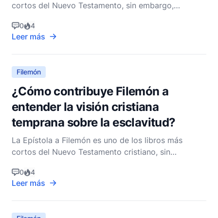
cortos del Nuevo Testamento, sin embargo,
encapsula una narrativa profunda que resuena
0
4
profundamente con la ética cristiana. La carta,
Leer más
escrita por Pablo mientras estaba encarcelado,
apela a Filemón, un líder en la iglesia de Colosas, en
relación con Oné
Filemón
¿Cómo contribuye Filemón a
entender la visión cristiana
temprana sobre la esclavitud?
La Epístola a Filemón es uno de los libros más
cortos del Nuevo Testamento cristiano, sin
embargo, ocupa un lugar significativo en la
0
4
erudición bíblica, especialmente en lo que respecta
Leer más
a la visión cristiana temprana sobre la esclavitud.
Compuesta por Pablo el Apóstol mientras estaba
encarcelado, es