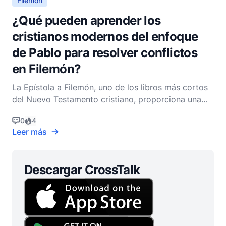
Filemón
¿Qué pueden aprender los
cristianos modernos del enfoque
de Pablo para resolver conflictos
en Filemón?
La Epístola a Filemón, uno de los libros más cortos
del Nuevo Testamento cristiano, proporciona una
profunda visión del enfoque cristiano para la
0
4
resolución de conflictos, el perdón y la
Leer más
reconciliación. Escrita por el apóstol Pablo, esta
carta personal se dirige a Filemón, un líder de la
iglesia en
Descargar CrossTalk