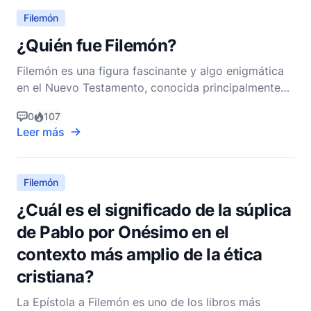
Filemón
¿Quién fue Filemón?
Filemón es una figura fascinante y algo enigmática
en el Nuevo Testamento, conocida principalmente
por la breve pero profunda epístola que lleva su
0
107
nombre. La Carta a Filemón, una de las trece
Leer más
epístolas paulinas, ofrece una visión única de la
comunidad cristiana primitiva y el poder
transformador de
Filemón
¿Cuál es el significado de la súplica
de Pablo por Onésimo en el
contexto más amplio de la ética
cristiana?
La Epístola a Filemón es uno de los libros más