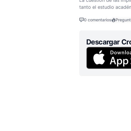
La cuestión de las impl
tanto el estudio acadé
tema, es crucial abord
0 comentarios
Pregunt
Descargar Cr