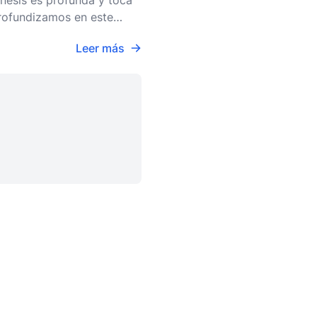
énesis es profunda y toca
profundizamos en este
 la Bibli
Leer más