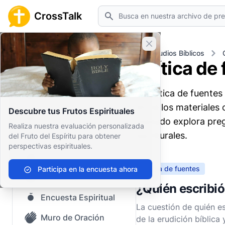
Buscar
CrossTalk
Cerrar banner
Inicio
Archivo de Preguntas
Estudios Bíblicos
Crítica de
Inicio
La crítica de fuentes
Archivo de Preguntas
entre los materiales 
Descubre tus Frutos Espirituales
Nuestro blog
menudo explora pregu
Realiza nuestra evaluación personalizada
escriturales.
del Fruto del Espíritu para obtener
Contenido guardado
perspectivas espirituales.
Preguntas Populares
Crítica de fuentes
Participa en la encuesta ahora
Biblia Sagrada
¿Quién escribió 
Encuesta Espiritual
La cuestión de quién es
Muro de Oración
de la erudición bíblica