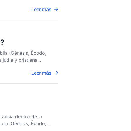
na-
Leer más
o?
blia (Génesis, Éxodo,
judía y cristiana.
a de fuentes en
Leer más
tancia dentro de la
iblia: Génesis, Éxodo,
les para la prá