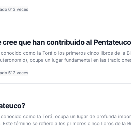
utoría de la Biblia se entiende como una colaboración divi
ado 613 veces
 cree que han contribuido al Pentateuc
conocido como la Torá o los primeros cinco libros de la Bi
teronomio), ocupa un lugar fundamental en las tradiciones 
ibuye a Moisés, pero la investigación académica y la crític
ado 512 veces
tateuco?
 conocido como la Torá, ocupa un lugar de profunda impor
. Este término se refiere a los primeros cinco libros de la B
uteronomio. Estos textos fundamentales no solo son centra