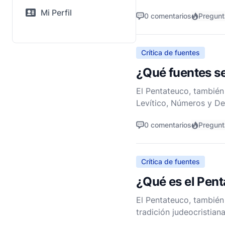
no denominacional, la a
Mi Perfil
0 comentarios
Pregunt
Crítica de fuentes
¿Qué fuentes se
El Pentateuco, también 
Levítico, Números y Deu
Tradicionalmente se atr
0 comentarios
Pregunt
Crítica de fuentes
¿Qué es el Pen
El Pentateuco, también
tradición judeocristiana
Levítico, Números y De